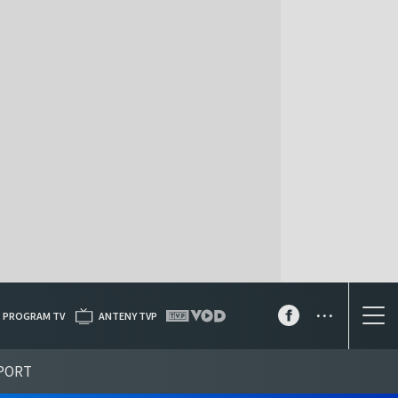
...
PROGRAM TV
ANTENY TVP
PORT