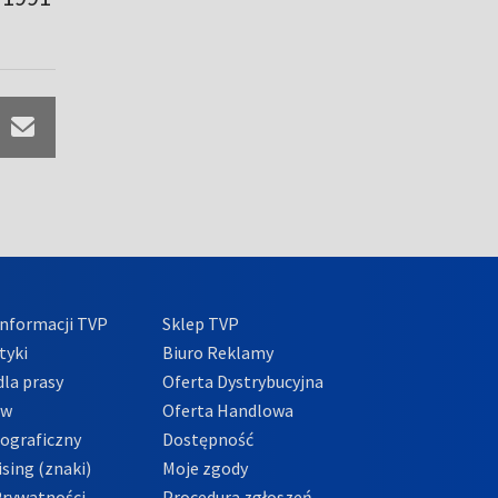
nformacji TVP
Sklep TVP
tyki
Biuro Reklamy
la prasy
Oferta Dystrybucyjna
ów
Oferta Handlowa
tograficzny
Dostępność
sing (znaki)
Moje zgody
Prywatności
Procedura zgłoszeń