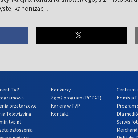
stej kanonizacji.
ment TVP
Konkursy
Centrum i
Programowa
Zgłoś program (ROPAT)
Komisja E
enia przetargowe
Kariera w TVP
Program d
ia Telewizyjna
Kontakt
Dla medi
min tvp.pl
Serwis fo
zeta ogłoszenia
Merchandi
acje o nadawcy
Polityka 