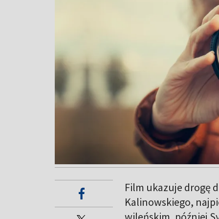
Film ukazuje drogę d
Kalinowskiego, najp
wileńskim, później Sy