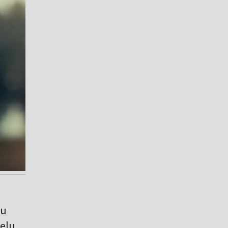
gu
melu