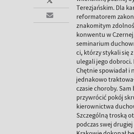
Terezjańskim. Dla ka
reformatorem zakonu
znakomitym zdolnoś
konwentu w Czernej, 
seminarium duchowne
ci, którzy stykali si
ulegali jego dobroci
Chętnie spowiadał i 
jednakowo traktował
czasie choroby. Sam 
przywrócić pokój skr
kierownictwa duchowe
Szczególną troską ota
podczas swej drugiej
Krakowie dokonał bea