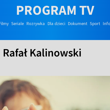
PROGRAM TV
Filmy
Seriale
Rozrywka
Dla dzieci
Dokument
Sport
Inf
 Rafał Kalinowski