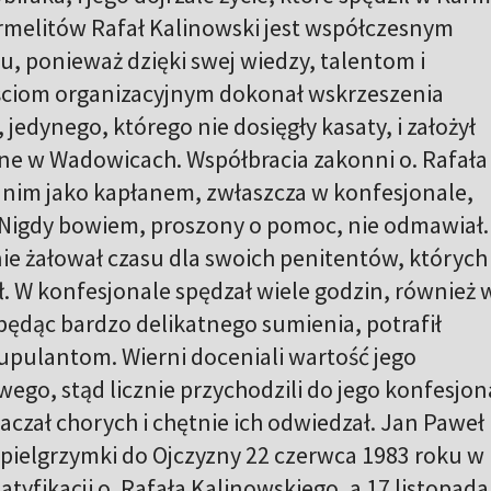
rmelitów Rafał Kalinowski jest współczesnym
, ponieważ dzięki swej wiedzy, talentom i
ciom organizacyjnym dokonał wskrzeszenia
jedynego, którego nie dosięgły kasaty, i założył
 w Wadowicach. Współbracia zakonni o. Rafała
ę z nim jako kapłanem, zwłaszcza w konfesjonale,
. Nigdy bowiem, proszony o pomoc, nie odmawiał.
nie żałował czasu dla swoich penitentów, których
. W konfesjonale spędzał wiele godzin, również 
będąc bardzo delikatnego sumienia, potrafił
upulantom. Wierni doceniali wartość jego
go, stąd licznie przychodzili do jego konfesjon
czał chorych i chętnie ich odwiedzał. Jan Paweł 
 pielgrzymki do Ojczyzny 22 czerwca 1983 roku w
tyfikacji o. Rafała Kalinowskiego, a 17 listopada