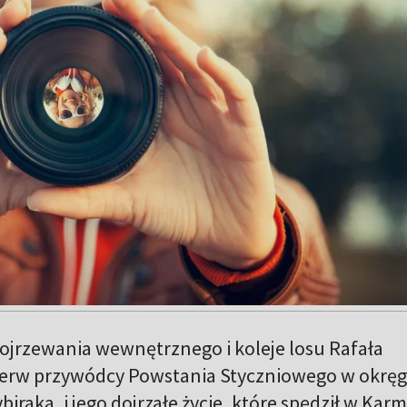
ojrzewania wewnętrznego i koleje losu Rafała
ierw przywódcy Powstania Styczniowego w okrę
biraka, i jego dojrzałe życie, które spędził w Kar