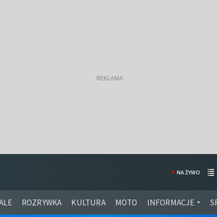
NA ŻYWO
ALE
ROZRYWKA
KULTURA
MOTO
INFORMACJE
S