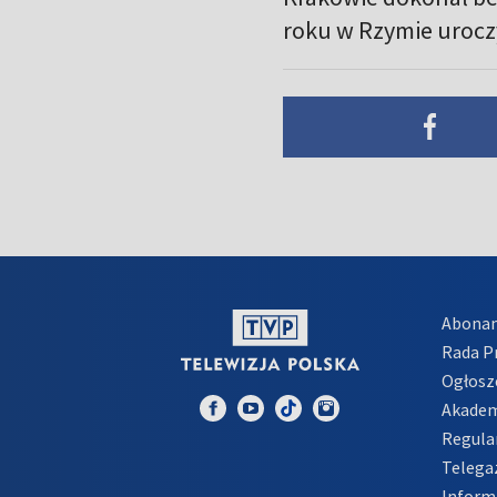
roku w Rzymie uroczy
Abona
Rada 
Ogłosz
Akadem
Regula
Telega
Inform