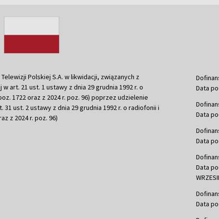
ewizji Polskiej S.A. w likwidacji, związanych z
Dofinan
j w art. 21 ust. 1 ustawy z dnia 29 grudnia 1992 r. o
Data po
r. poz. 1722 oraz z 2024 r. poz. 96) poprzez udzielenie
Dofinan
 31 ust. 2 ustawy z dnia 29 grudnia 1992 r. o radiofonii i
Data po
raz z 2024 r. poz. 96)
Dofinan
Data po
Dofinan
Data po
WRZESIE
Dofinan
Data po