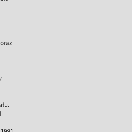
 oraz
w
ału.
II
 1991