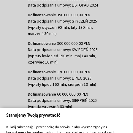
Data podpisania umowy: LISTOPAD 2024
Dofinansowanie 350 000 000,00 PLN
Data podpisania umowy: STYCZEŃ 2025
(wpłaty styczeń 90 mln, luty 130 mln,
marzec 130 mln)
Dofinansowanie 300 000 000,00 PLN
Data podpisania umowy: KWIECIEŃ 2025
(wpłaty kwiecień 150 mln, maj 140 mln,
czerwiec 10 mln)
Dofinansowanie 170 000 000,00 PLN
Data podpisania umowy: LIPIEC 2025
(wpłaty lipiec 160 mln, sierpień 10 mln)
Dofinansowanie 60 000 000,00 PLN
Data podpisania umowy: SIERPIEŃ 2025
(wpłata wrzesień 60 mln)
Szanujemy Twoją prywatność
Dofinansowanie 635 783 051,21 PLN
Data podpisania umowy: WRZESIEŃ 2025
Kliknij "Akceptuję i przechodzę do serwisu", aby wyrazić zgody na
(wpłata wrzesień 100 mln, październik 350
korzystanie z technologii automatycznego śledzenia i zbierania danych,