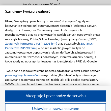
(wpłata wrzesień 60 mln)
Szanujemy Twoją prywatność
Dofinansowanie 635 783 051,21 PLN
Data podpisania umowy: WRZESIEŃ 2025
Kliknij "Akceptuję i przechodzę do serwisu", aby wyrazić zgody na
(wpłata wrzesień 100 mln, październik 350
korzystanie z technologii automatycznego śledzenia i zbierania danych,
mln, listopad 265 mln)
dostęp do informacji na Twoim urządzeniu końcowym i ich
przechowywanie oraz na przetwarzanie Twoich danych osobowych przez
Dofinansowanie 48 862 000,00 PLN
nas, czyli Telewizję Polską S.A. w likwidacji (zwaną dalej również „TVP”),
Data podpisania umowy: GRUDZIEŃ 2025
Zaufanych Partnerów z IAB* (1201 firm)
oraz pozostałych
Zaufanych
(wpłata grudzień 60,548 mln)
Partnerów TVP (93 firm)
, w celach marketingowych (w tym do
zautomatyzowanego dopasowania reklam do Twoich zainteresowań i
Dofinansowanie 900 000 000,00 PLN
mierzenia ich skuteczności) i pozostałych, które wskazujemy poniżej, a
Data podpisania umowy: LUTY 2026 (wpłata
także zgody na udostępnianie przez nas identyfikatora PPID do Google.
26 lutego 80 mln, 4 marca 370 mln,
8
kwiecień 180 mln, 7 maja 180 mln, 8
Twoje dane osobowe zbierane podczas odwiedzania przez Ciebie naszych
czerwca 90 mln)
poszczególnych serwisów
zwanych dalej „Portalem”, w tym informacje
zapisywane za pomocą technologii takich jak: pliki cookie, sygnalizatory
Dofinansowanie 250 000 000,00 PLN
WWW lub innych podobnych technologii umożliwiających świadczenie
Data podpisania umowy LIPIEC 2026 (wpłata
dopasowanych i bezpiecznych usług, personalizację treści oraz reklam,
udostępnianie funkcji mediów społecznościowych oraz analizowanie ruchu
4 sierpnia 250 mln
Akceptuję i przechodzę do serwisu
w Internecie.
Twoje dane osobowe zbierane podczas odwiedzania przez Ciebie
Ustawienia zaawansowane