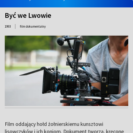
Być we Lwowie
|
1993
film dokumentalny
Film oddający hołd żołnierskiemu kunsztowi
lisowczyków i ich koniom. Dokument tworzą, kręcone