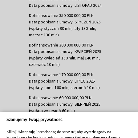
Data podpisania umowy: LISTOPAD 2024
Dofinansowanie 350 000 000,00 PLN
Data podpisania umowy: STYCZEŃ 2025
(wpłaty styczeń 90 mln, luty 130 mln,
marzec 130 mln)
Dofinansowanie 300 000 000,00 PLN
Data podpisania umowy: KWIECIEŃ 2025
(wpłaty kwiecień 150 mln, maj 140 mln,
czerwiec 10 mln)
Dofinansowanie 170 000 000,00 PLN
Data podpisania umowy: LIPIEC 2025
(wpłaty lipiec 160 mln, sierpień 10 mln)
Dofinansowanie 60 000 000,00 PLN
Data podpisania umowy: SIERPIEŃ 2025
(wpłata wrzesień 60 mln)
Szanujemy Twoją prywatność
Dofinansowanie 635 783 051,21 PLN
Data podpisania umowy: WRZESIEŃ 2025
Kliknij "Akceptuję i przechodzę do serwisu", aby wyrazić zgody na
(wpłata wrzesień 100 mln, październik 350
korzystanie z technologii automatycznego śledzenia i zbierania danych,