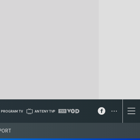
...
PROGRAM TV
ANTENY TVP
PORT