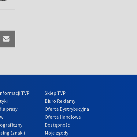
nformacji TVP
Sklep TVP
tyki
Biuro Reklamy
la prasy
Oferta Dystrybucyjna
ów
Oferta Handlowa
tograficzny
Dostępność
sing (znaki)
Moje zgody