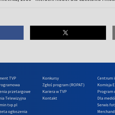
ment TVP
Konkursy
Centrum i
Programowa
Zgłoś program (ROPAT)
Komisja E
enia przetargowe
Kariera w TVP
Program d
ia Telewizyjna
Kontakt
Dla medi
min tvp.pl
Serwis fo
zeta ogłoszenia
Merchandi