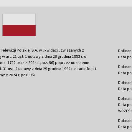
ewizji Polskiej S.A. w likwidacji, związanych z
Dofinan
j w art. 21 ust. 1 ustawy z dnia 29 grudnia 1992 r. o
Data po
r. poz. 1722 oraz z 2024 r. poz. 96) poprzez udzielenie
Dofinan
 31 ust. 2 ustawy z dnia 29 grudnia 1992 r. o radiofonii i
Data po
raz z 2024 r. poz. 96)
Dofinan
Data po
Dofinan
Data po
WRZESIE
Dofinan
Data po