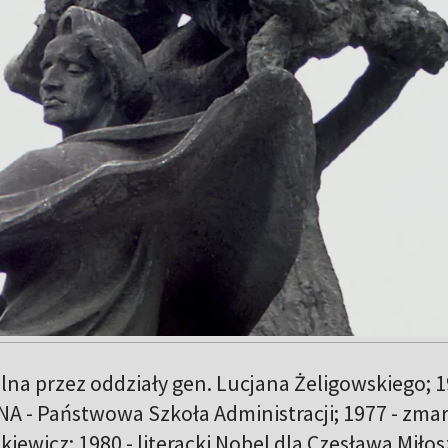
lna przez oddziały gen. Lucjana Żeligowskiego; 1
A - Państwowa Szkoła Administracji; 1977 - zmar
iewicz; 1980 - literacki Nobel dla Czesława Miłos