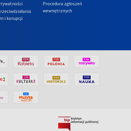
Prywatności
Procedura zgłoszeń
wewnętrznych
przeciwdziałania
m i korupcji