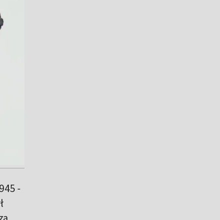
945 -
ł
za.