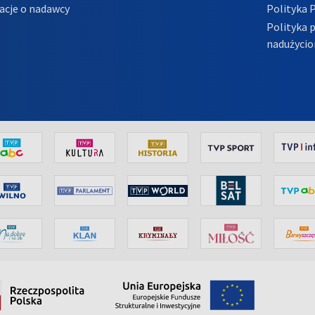
acje o nadawcy
Polityka 
Polityka 
nadużycio