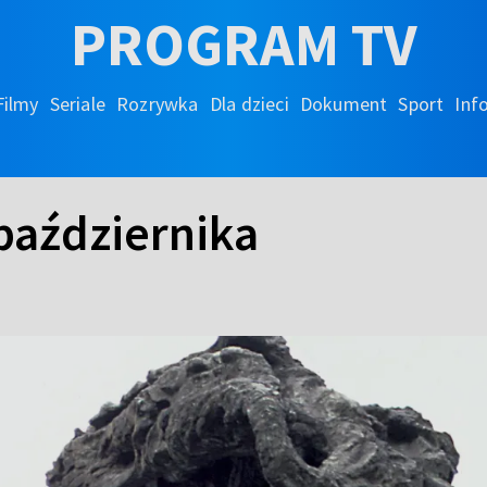
PROGRAM TV
Filmy
Seriale
Rozrywka
Dla dzieci
Dokument
Sport
Inf
 października