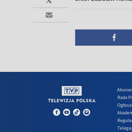
Abona
Rada 
Ogłosz
Akadem
Regula
Telega