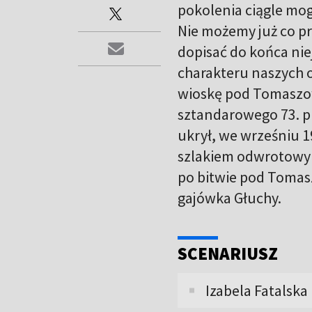
pokolenia ciągle mog
Nie możemy już co p
dopisać do końca niej
charakteru naszych 
wioskę pod Tomaszow
sztandarowego 73. p
ukrył, we wrześniu 1
szlakiem odwrotowym
po bitwie pod Tomasz
gajówka Głuchy.
SCENARIUSZ
Izabela Fatalska