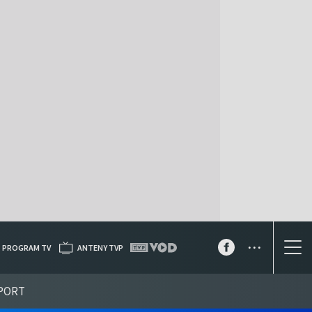
...
PROGRAM TV
ANTENY TVP
PORT