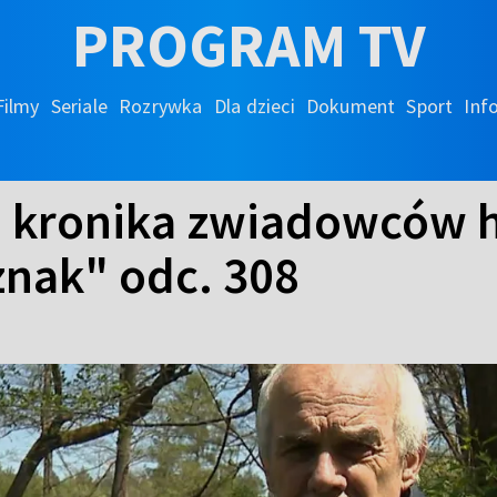
PROGRAM TV
Filmy
Seriale
Rozrywka
Dla dzieci
Dokument
Sport
Inf
- kronika zwiadowców hi
znak" odc. 308