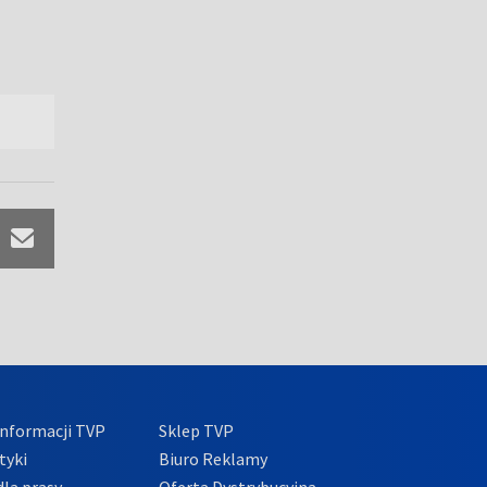
nformacji TVP
Sklep TVP
tyki
Biuro Reklamy
la prasy
Oferta Dystrybucyjna