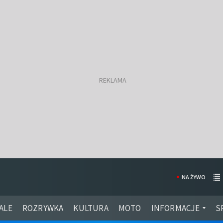
NA ŻYWO
ALE
ROZRYWKA
KULTURA
MOTO
INFORMACJE
S