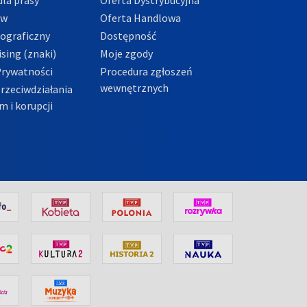
ów
Oferta Handlowa
tograficzny
Dostępność
sing (znaki)
Moje zgody
Prywatności
Procedura zgłoszeń
wewnętrznych
przeciwdziałania
m i korupcji