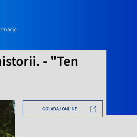
ormacje
storii. - "Ten
OGLĄDAJ ONLINE