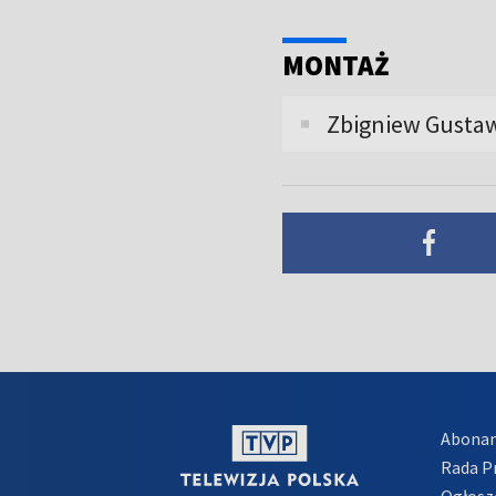
MONTAŻ
Zbigniew Gusta
Abona
Rada 
Ogłosz