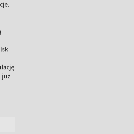
cje.
ą
lski
lację
 już