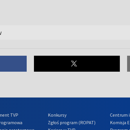
w
ment TVP
Konkursy
Centrum i
Programowa
Zgłoś program (ROPAT)
Komisja E
enia przetargowe
Kariera w TVP
Program d