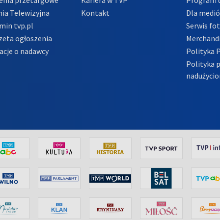
ia Telewizyjna
Kontakt
Dla medi
min tvp.pl
Serwis fo
zeta ogłoszenia
Merchandi
acje o nadawcy
Polityka 
Polityka 
nadużycio