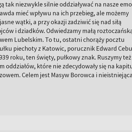
ą tak niezwykle silnie oddziaływać na nasze emo
rawda mieć wpływu na ich przebieg, ale możemy
asne wątki, a przy okazji zadziwić się nad siłą
ojców i dziadków. Odwiedzamy małą roztoczańsk
em Lubelskim. To tu, ostatni chorąży pocztu
ułku piechoty z Katowic, porucznik Edward Cebu
939 roku, ten święty, pułkowy znak. Ruszymy też
 oddziałów, które nie zdecydowały się na kapitu
owem. Celem jest Masyw Borowca i nieistniejąca