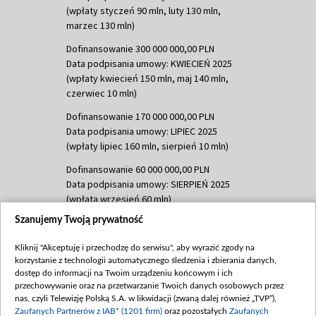
(wpłaty styczeń 90 mln, luty 130 mln,
marzec 130 mln)
Dofinansowanie 300 000 000,00 PLN
Data podpisania umowy: KWIECIEŃ 2025
(wpłaty kwiecień 150 mln, maj 140 mln,
czerwiec 10 mln)
Dofinansowanie 170 000 000,00 PLN
Data podpisania umowy: LIPIEC 2025
(wpłaty lipiec 160 mln, sierpień 10 mln)
Dofinansowanie 60 000 000,00 PLN
Data podpisania umowy: SIERPIEŃ 2025
(wpłata wrzesień 60 mln)
Szanujemy Twoją prywatność
Dofinansowanie 635 783 051,21 PLN
Data podpisania umowy: WRZESIEŃ 2025
Kliknij "Akceptuję i przechodzę do serwisu", aby wyrazić zgody na
(wpłata wrzesień 100 mln, październik 350
korzystanie z technologii automatycznego śledzenia i zbierania danych,
mln, listopad 265 mln)
dostęp do informacji na Twoim urządzeniu końcowym i ich
przechowywanie oraz na przetwarzanie Twoich danych osobowych przez
Dofinansowanie 48 862 000,00 PLN
nas, czyli Telewizję Polską S.A. w likwidacji (zwaną dalej również „TVP”),
Data podpisania umowy: GRUDZIEŃ 2025
Zaufanych Partnerów z IAB* (1201 firm)
oraz pozostałych
Zaufanych