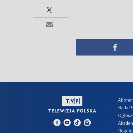
Abona
Rada 
Ogłosz
Akadem
Regula