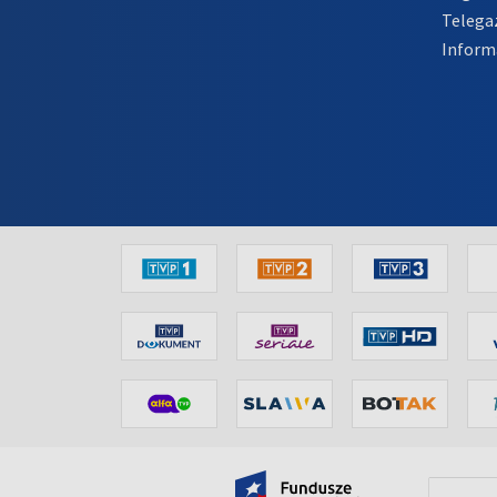
Telega
Inform