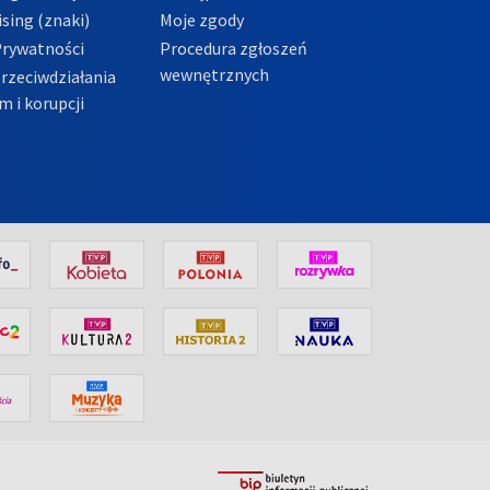
sing (znaki)
Moje zgody
Prywatności
Procedura zgłoszeń
wewnętrznych
przeciwdziałania
m i korupcji