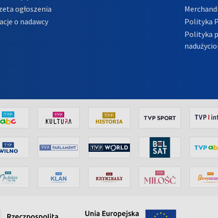
zeta ogłoszenia
Merchandi
acje o nadawcy
Polityka 
Polityka 
nadużycio