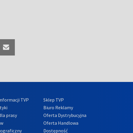
nformacji TVP
Sklep TVP
tyki
Biuro Reklamy
la prasy
Oferta Dystrybucyjna
ów
Oferta Handlowa
tograficzny
Dostępność