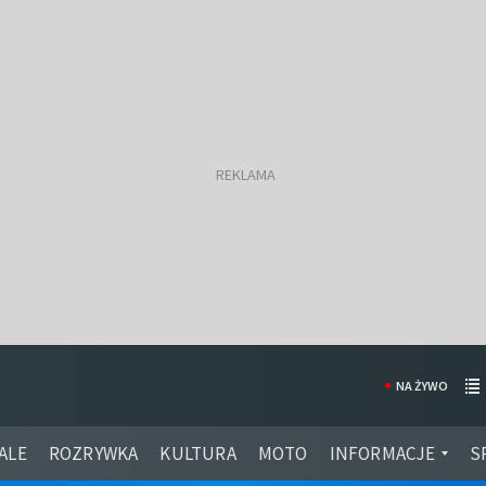
NA ŻYWO
ALE
ROZRYWKA
KULTURA
MOTO
INFORMACJE
S