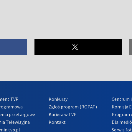
ment TVP
Konkursy
Centrum i
Programowa
Zgłoś program (ROPAT)
Komisja E
enia przetargowe
Kariera w TVP
Program d
ia Telewizyjna
Kontakt
Dla medi
min tvp.pl
Serwis fo