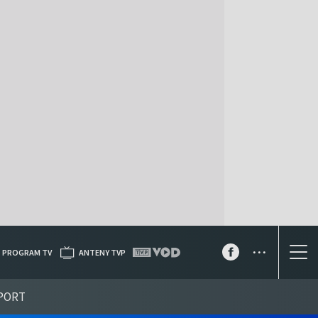
...
PROGRAM TV
ANTENY TVP
PORT