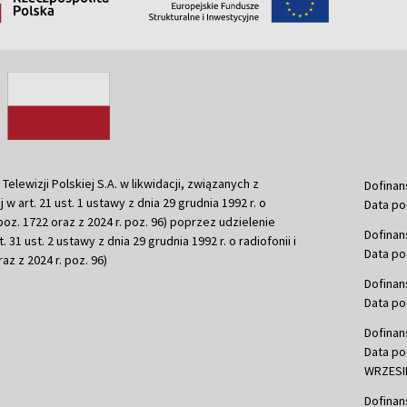
ewizji Polskiej S.A. w likwidacji, związanych z
Dofinan
j w art. 21 ust. 1 ustawy z dnia 29 grudnia 1992 r. o
Data po
r. poz. 1722 oraz z 2024 r. poz. 96) poprzez udzielenie
Dofinan
 31 ust. 2 ustawy z dnia 29 grudnia 1992 r. o radiofonii i
Data po
raz z 2024 r. poz. 96)
Dofinan
Data po
Dofinan
Data po
WRZESIE
Dofinan