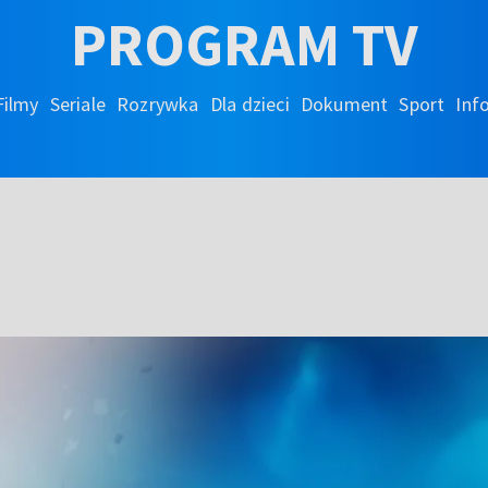
PROGRAM TV
Filmy
Seriale
Rozrywka
Dla dzieci
Dokument
Sport
Inf