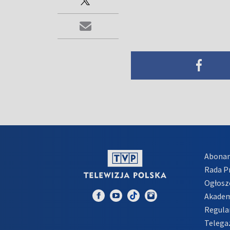
Abona
Rada 
Ogłosz
Akadem
Regula
Telega