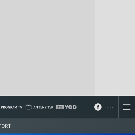
...
PROGRAM TV
ANTENY TVP
PORT