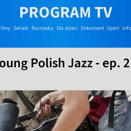
PROGRAM TV
Filmy
Seriale
Rozrywka
Dla dzieci
Dokument
Sport
Inf
oung Polish Jazz - ep. 2