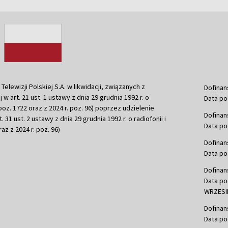
ewizji Polskiej S.A. w likwidacji, związanych z
Dofinan
j w art. 21 ust. 1 ustawy z dnia 29 grudnia 1992 r. o
Data po
r. poz. 1722 oraz z 2024 r. poz. 96) poprzez udzielenie
Dofinan
 31 ust. 2 ustawy z dnia 29 grudnia 1992 r. o radiofonii i
Data po
raz z 2024 r. poz. 96)
Dofinan
Data po
Dofinan
Data po
WRZESIE
Dofinan
Data po