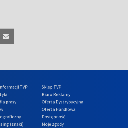
nformacji TVP
Sklep TVP
tyki
Biuro Reklamy
la prasy
Oferta Dystrybucyjna
ów
Oferta Handlowa
tograficzny
Dostępność
sing (znaki)
Moje zgody