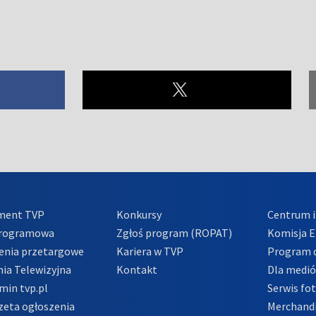
ment TVP
Konkursy
Centrum i
Programowa
Zgłoś program (ROPAT)
Komisja E
enia przetargowe
Kariera w TVP
Program d
ia Telewizyjna
Kontakt
Dla medi
min tvp.pl
Serwis fo
zeta ogłoszenia
Merchandi