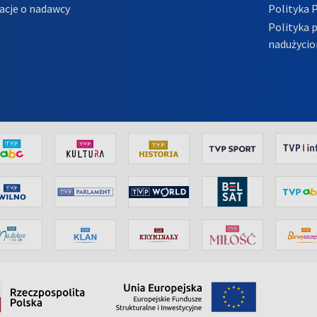
acje o nadawcy
Polityka 
Polityka 
nadużycio