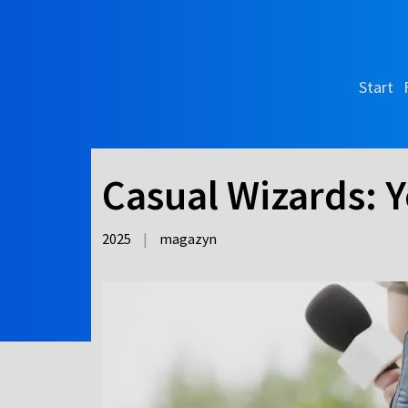
Start
Casual Wizards: Y
2025
|
magazyn