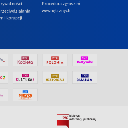
Prywatności
Procedura zgłoszeń
wewnętrznych
przeciwdziałania
m i korupcji