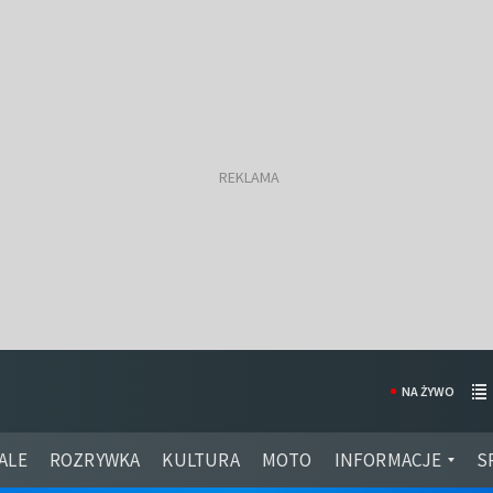
NA ŻYWO
ALE
ROZRYWKA
KULTURA
MOTO
INFORMACJE
S