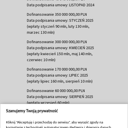
Data podpisania umowy: LISTOPAD 2024
Dofinansowanie 350 000 000,00 PLN
Data podpisania umowy: STYCZEŃ 2025
(wpłaty styczeń 90 mln, luty 130 mln,
marzec 130 mln)
Dofinansowanie 300 000 000,00 PLN
Data podpisania umowy: KWIECIEŃ 2025
(wpłaty kwiecień 150 mln, maj 140 mln,
czerwiec 10 mln)
Dofinansowanie 170 000 000,00 PLN
Data podpisania umowy: LIPIEC 2025
(wpłaty lipiec 160 mln, sierpień 10 mln)
Dofinansowanie 60 000 000,00 PLN
Data podpisania umowy: SIERPIEŃ 2025
(wpłata wrzesień 60 mln)
Szanujemy Twoją prywatność
Dofinansowanie 635 783 051,21 PLN
Data podpisania umowy: WRZESIEŃ 2025
Kliknij "Akceptuję i przechodzę do serwisu", aby wyrazić zgody na
(wpłata wrzesień 100 mln, październik 350
korzystanie z technologii automatycznego śledzenia i zbierania danych,