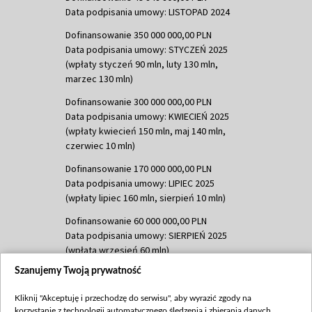
Data podpisania umowy: LISTOPAD 2024
Dofinansowanie 350 000 000,00 PLN
Data podpisania umowy: STYCZEŃ 2025
(wpłaty styczeń 90 mln, luty 130 mln,
marzec 130 mln)
Dofinansowanie 300 000 000,00 PLN
Data podpisania umowy: KWIECIEŃ 2025
(wpłaty kwiecień 150 mln, maj 140 mln,
czerwiec 10 mln)
Dofinansowanie 170 000 000,00 PLN
Data podpisania umowy: LIPIEC 2025
(wpłaty lipiec 160 mln, sierpień 10 mln)
Dofinansowanie 60 000 000,00 PLN
Data podpisania umowy: SIERPIEŃ 2025
(wpłata wrzesień 60 mln)
Szanujemy Twoją prywatność
Dofinansowanie 635 783 051,21 PLN
Data podpisania umowy: WRZESIEŃ 2025
Kliknij "Akceptuję i przechodzę do serwisu", aby wyrazić zgody na
(wpłata wrzesień 100 mln, październik 350
korzystanie z technologii automatycznego śledzenia i zbierania danych,