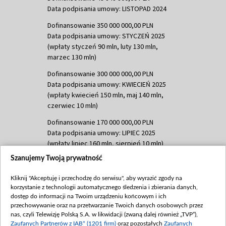
Data podpisania umowy: LISTOPAD 2024
Dofinansowanie 350 000 000,00 PLN
Data podpisania umowy: STYCZEŃ 2025
(wpłaty styczeń 90 mln, luty 130 mln,
marzec 130 mln)
Dofinansowanie 300 000 000,00 PLN
Data podpisania umowy: KWIECIEŃ 2025
(wpłaty kwiecień 150 mln, maj 140 mln,
czerwiec 10 mln)
Dofinansowanie 170 000 000,00 PLN
Data podpisania umowy: LIPIEC 2025
(wpłaty lipiec 160 mln, sierpień 10 mln)
Szanujemy Twoją prywatność
Dofinansowanie 60 000 000,00 PLN
Data podpisania umowy: SIERPIEŃ 2025
Kliknij "Akceptuję i przechodzę do serwisu", aby wyrazić zgody na
(wpłata wrzesień 60 mln)
korzystanie z technologii automatycznego śledzenia i zbierania danych,
Dofinansowanie 635 783 051,21 PLN
dostęp do informacji na Twoim urządzeniu końcowym i ich
przechowywanie oraz na przetwarzanie Twoich danych osobowych przez
Data podpisania umowy: WRZESIEŃ 2025
nas, czyli Telewizję Polską S.A. w likwidacji (zwaną dalej również „TVP”),
(wpłata wrzesień 100 mln, październik 350
Zaufanych Partnerów z IAB* (1201 firm)
oraz pozostałych
Zaufanych