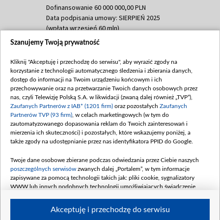
Dofinansowanie 60 000 000,00 PLN
Data podpisania umowy: SIERPIEŃ 2025
(wpłata wrzesień 60 mln)
Szanujemy Twoją prywatność
Dofinansowanie 635 783 051,21 PLN
Data podpisania umowy: WRZESIEŃ 2025
Kliknij "Akceptuję i przechodzę do serwisu", aby wyrazić zgody na
(wpłata wrzesień 100 mln, październik 350
korzystanie z technologii automatycznego śledzenia i zbierania danych,
mln, listopad 265 mln)
dostęp do informacji na Twoim urządzeniu końcowym i ich
przechowywanie oraz na przetwarzanie Twoich danych osobowych przez
Dofinansowanie 48 862 000,00 PLN
nas, czyli Telewizję Polską S.A. w likwidacji (zwaną dalej również „TVP”),
Data podpisania umowy: GRUDZIEŃ 2025
Zaufanych Partnerów z IAB* (1201 firm)
oraz pozostałych
Zaufanych
(wpłata grudzień 60,548 mln)
Partnerów TVP (93 firm)
, w celach marketingowych (w tym do
zautomatyzowanego dopasowania reklam do Twoich zainteresowań i
Dofinansowanie 900 000 000,00 PLN
mierzenia ich skuteczności) i pozostałych, które wskazujemy poniżej, a
Data podpisania umowy: LUTY 2026 (wpłata
także zgody na udostępnianie przez nas identyfikatora PPID do Google.
26 lutego 80 mln, 4 marca 370 mln,
8
kwiecień 180 mln, 7 maja 180 mln, 8
Twoje dane osobowe zbierane podczas odwiedzania przez Ciebie naszych
czerwca 90 mln)
poszczególnych serwisów
zwanych dalej „Portalem”, w tym informacje
zapisywane za pomocą technologii takich jak: pliki cookie, sygnalizatory
Dofinansowanie 250 000 000,00 PLN
WWW lub innych podobnych technologii umożliwiających świadczenie
Data podpisania umowy LIPIEC 2026 (wpłata
dopasowanych i bezpiecznych usług, personalizację treści oraz reklam,
udostępnianie funkcji mediów społecznościowych oraz analizowanie ruchu
4 sierpnia 250 mln
Akceptuję i przechodzę do serwisu
w Internecie.