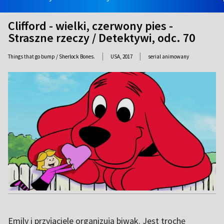
Clifford - wielki, czerwony pies -
Straszne rzeczy / Detektywi, odc. 70
|
|
Things that go bump / Sherlock Bones.
USA,
2017
serial animowany
Emily i przyjaciele organizują biwak. Jest trochę