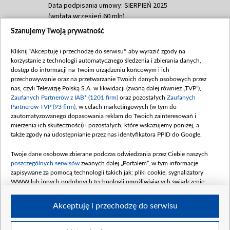
Data podpisania umowy: SIERPIEŃ 2025
(wpłata wrzesień 60 mln)
Szanujemy Twoją prywatność
Dofinansowanie 635 783 051,21 PLN
Data podpisania umowy: WRZESIEŃ 2025
Kliknij "Akceptuję i przechodzę do serwisu", aby wyrazić zgody na
(wpłata wrzesień 100 mln, październik 350
korzystanie z technologii automatycznego śledzenia i zbierania danych,
mln, listopad 265 mln)
dostęp do informacji na Twoim urządzeniu końcowym i ich
przechowywanie oraz na przetwarzanie Twoich danych osobowych przez
Dofinansowanie 48 862 000,00 PLN
nas, czyli Telewizję Polską S.A. w likwidacji (zwaną dalej również „TVP”),
Data podpisania umowy: GRUDZIEŃ 2025
Zaufanych Partnerów z IAB* (1201 firm)
oraz pozostałych
Zaufanych
(wpłata grudzień 60,548 mln)
Partnerów TVP (93 firm)
, w celach marketingowych (w tym do
zautomatyzowanego dopasowania reklam do Twoich zainteresowań i
Dofinansowanie 900 000 000,00 PLN
mierzenia ich skuteczności) i pozostałych, które wskazujemy poniżej, a
Data podpisania umowy: LUTY 2026 (wpłata
także zgody na udostępnianie przez nas identyfikatora PPID do Google.
26 lutego 80 mln, 4 marca 370 mln,
8
kwiecień 180 mln, 7 maja 180 mln, 8
Twoje dane osobowe zbierane podczas odwiedzania przez Ciebie naszych
czerwca 90 mln)
poszczególnych serwisów
zwanych dalej „Portalem”, w tym informacje
zapisywane za pomocą technologii takich jak: pliki cookie, sygnalizatory
Dofinansowanie 250 000 000,00 PLN
WWW lub innych podobnych technologii umożliwiających świadczenie
Data podpisania umowy LIPIEC 2026 (wpłata
dopasowanych i bezpiecznych usług, personalizację treści oraz reklam,
udostępnianie funkcji mediów społecznościowych oraz analizowanie ruchu
4 sierpnia 250 mln
Akceptuję i przechodzę do serwisu
w Internecie.
Twoje dane osobowe zbierane podczas odwiedzania przez Ciebie