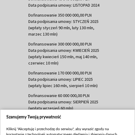
Data podpisania umowy: LISTOPAD 2024
Dofinansowanie 350 000 000,00 PLN
Data podpisania umowy: STYCZEŃ 2025
(wpłaty styczeń 90 mln, luty 130 mln,
marzec 130 mln)
Dofinansowanie 300 000 000,00 PLN
Data podpisania umowy: KWIECIEŃ 2025
(wpłaty kwiecień 150 mln, maj 140 mln,
czerwiec 10 mln)
Dofinansowanie 170 000 000,00 PLN
Data podpisania umowy: LIPIEC 2025
(wpłaty lipiec 160 mln, sierpień 10 mln)
Dofinansowanie 60 000 000,00 PLN
Data podpisania umowy: SIERPIEŃ 2025
(wpłata wrzesień 60 mln)
Szanujemy Twoją prywatność
Dofinansowanie 635 783 051,21 PLN
Data podpisania umowy: WRZESIEŃ 2025
Kliknij "Akceptuję i przechodzę do serwisu", aby wyrazić zgody na
(wpłata wrzesień 100 mln, październik 350
korzystanie z technologii automatycznego śledzenia i zbierania danych,