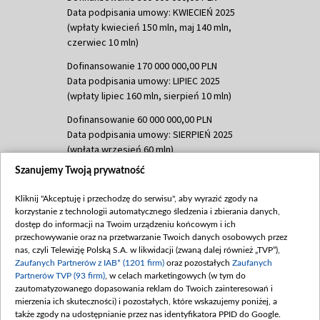
Data podpisania umowy: KWIECIEŃ 2025
(wpłaty kwiecień 150 mln, maj 140 mln,
czerwiec 10 mln)
Dofinansowanie 170 000 000,00 PLN
Data podpisania umowy: LIPIEC 2025
(wpłaty lipiec 160 mln, sierpień 10 mln)
Dofinansowanie 60 000 000,00 PLN
Data podpisania umowy: SIERPIEŃ 2025
(wpłata wrzesień 60 mln)
Szanujemy Twoją prywatność
Dofinansowanie 635 783 051,21 PLN
Data podpisania umowy: WRZESIEŃ 2025
Kliknij "Akceptuję i przechodzę do serwisu", aby wyrazić zgody na
(wpłata wrzesień 100 mln, październik 350
korzystanie z technologii automatycznego śledzenia i zbierania danych,
mln, listopad 265 mln)
dostęp do informacji na Twoim urządzeniu końcowym i ich
przechowywanie oraz na przetwarzanie Twoich danych osobowych przez
Dofinansowanie 48 862 000,00 PLN
nas, czyli Telewizję Polską S.A. w likwidacji (zwaną dalej również „TVP”),
Data podpisania umowy: GRUDZIEŃ 2025
Zaufanych Partnerów z IAB* (1201 firm)
oraz pozostałych
Zaufanych
(wpłata grudzień 60,548 mln)
Partnerów TVP (93 firm)
, w celach marketingowych (w tym do
zautomatyzowanego dopasowania reklam do Twoich zainteresowań i
Dofinansowanie 900 000 000,00 PLN
mierzenia ich skuteczności) i pozostałych, które wskazujemy poniżej, a
Data podpisania umowy: LUTY 2026 (wpłata
także zgody na udostępnianie przez nas identyfikatora PPID do Google.