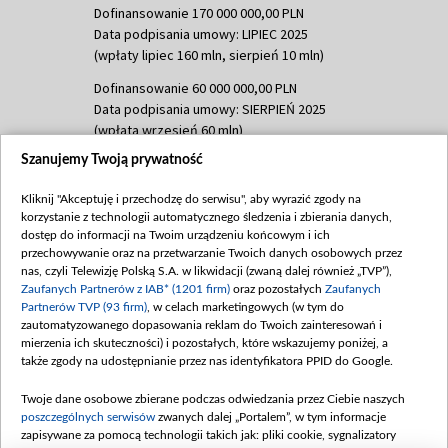
Dofinansowanie 170 000 000,00 PLN
Data podpisania umowy: LIPIEC 2025
(wpłaty lipiec 160 mln, sierpień 10 mln)
Dofinansowanie 60 000 000,00 PLN
Data podpisania umowy: SIERPIEŃ 2025
(wpłata wrzesień 60 mln)
Szanujemy Twoją prywatność
Dofinansowanie 635 783 051,21 PLN
Data podpisania umowy: WRZESIEŃ 2025
Kliknij "Akceptuję i przechodzę do serwisu", aby wyrazić zgody na
(wpłata wrzesień 100 mln, październik 350
korzystanie z technologii automatycznego śledzenia i zbierania danych,
mln, listopad 265 mln)
dostęp do informacji na Twoim urządzeniu końcowym i ich
przechowywanie oraz na przetwarzanie Twoich danych osobowych przez
Dofinansowanie 48 862 000,00 PLN
nas, czyli Telewizję Polską S.A. w likwidacji (zwaną dalej również „TVP”),
Data podpisania umowy: GRUDZIEŃ 2025
Zaufanych Partnerów z IAB* (1201 firm)
oraz pozostałych
Zaufanych
(wpłata grudzień 60,548 mln)
Partnerów TVP (93 firm)
, w celach marketingowych (w tym do
zautomatyzowanego dopasowania reklam do Twoich zainteresowań i
Dofinansowanie 900 000 000,00 PLN
mierzenia ich skuteczności) i pozostałych, które wskazujemy poniżej, a
Data podpisania umowy: LUTY 2026 (wpłata
także zgody na udostępnianie przez nas identyfikatora PPID do Google.
26 lutego 80 mln, 4 marca 370 mln,
8
kwiecień 180 mln, 7 maja 180 mln, 8
Twoje dane osobowe zbierane podczas odwiedzania przez Ciebie naszych
czerwca 90 mln)
poszczególnych serwisów
zwanych dalej „Portalem”, w tym informacje
zapisywane za pomocą technologii takich jak: pliki cookie, sygnalizatory