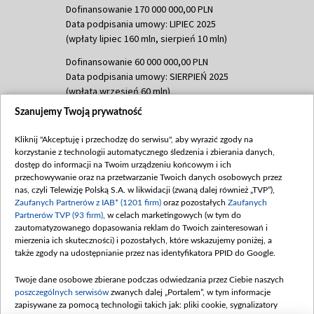
Dofinansowanie 170 000 000,00 PLN
Data podpisania umowy: LIPIEC 2025
(wpłaty lipiec 160 mln, sierpień 10 mln)
Dofinansowanie 60 000 000,00 PLN
Data podpisania umowy: SIERPIEŃ 2025
(wpłata wrzesień 60 mln)
Szanujemy Twoją prywatność
Dofinansowanie 635 783 051,21 PLN
Data podpisania umowy: WRZESIEŃ 2025
Kliknij "Akceptuję i przechodzę do serwisu", aby wyrazić zgody na
(wpłata wrzesień 100 mln, październik 350
korzystanie z technologii automatycznego śledzenia i zbierania danych,
mln, listopad 265 mln)
dostęp do informacji na Twoim urządzeniu końcowym i ich
przechowywanie oraz na przetwarzanie Twoich danych osobowych przez
Dofinansowanie 48 862 000,00 PLN
nas, czyli Telewizję Polską S.A. w likwidacji (zwaną dalej również „TVP”),
Data podpisania umowy: GRUDZIEŃ 2025
Zaufanych Partnerów z IAB* (1201 firm)
oraz pozostałych
Zaufanych
(wpłata grudzień 60,548 mln)
Partnerów TVP (93 firm)
, w celach marketingowych (w tym do
zautomatyzowanego dopasowania reklam do Twoich zainteresowań i
Dofinansowanie 900 000 000,00 PLN
mierzenia ich skuteczności) i pozostałych, które wskazujemy poniżej, a
Data podpisania umowy: LUTY 2026 (wpłata
także zgody na udostępnianie przez nas identyfikatora PPID do Google.
26 lutego 80 mln, 4 marca 370 mln,
8
kwiecień 180 mln, 7 maja 180 mln, 8
Twoje dane osobowe zbierane podczas odwiedzania przez Ciebie naszych
czerwca 90 mln)
poszczególnych serwisów
zwanych dalej „Portalem”, w tym informacje
zapisywane za pomocą technologii takich jak: pliki cookie, sygnalizatory