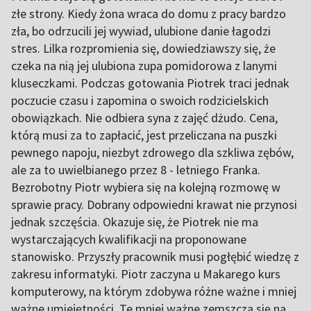
złe strony. Kiedy żona wraca do domu z pracy bardzo
zła, bo odrzucili jej wywiad, ulubione danie łagodzi
stres. Lilka rozpromienia się, dowiedziawszy się, że
czeka na nią jej ulubiona zupa pomidorowa z lanymi
kluseczkami. Podczas gotowania Piotrek traci jednak
poczucie czasu i zapomina o swoich rodzicielskich
obowiązkach. Nie odbiera syna z zajęć dżudo. Cena,
którą musi za to zapłacić, jest przeliczana na puszki
pewnego napoju, niezbyt zdrowego dla szkliwa zębów,
ale za to uwielbianego przez 8 - letniego Franka.
Bezrobotny Piotr wybiera się na kolejną rozmowę w
sprawie pracy. Dobrany odpowiedni krawat nie przynosi
jednak szczęścia. Okazuje się, że Piotrek nie ma
wystarczających kwalifikacji na proponowane
stanowisko. Przyszły pracownik musi pogłębić wiedzę z
zakresu informatyki. Piotr zaczyna u Makarego kurs
komputerowy, na którym zdobywa różne ważne i mniej
ważne umiejętności. Te mniej ważne zemszczą się na