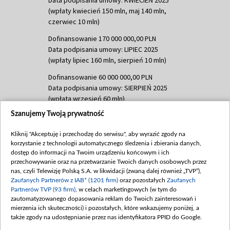
(wpłaty kwiecień 150 mln, maj 140 mln,
czerwiec 10 mln)
Dofinansowanie 170 000 000,00 PLN
Data podpisania umowy: LIPIEC 2025
(wpłaty lipiec 160 mln, sierpień 10 mln)
Dofinansowanie 60 000 000,00 PLN
Data podpisania umowy: SIERPIEŃ 2025
(wpłata wrzesień 60 mln)
Szanujemy Twoją prywatność
Dofinansowanie 635 783 051,21 PLN
Data podpisania umowy: WRZESIEŃ 2025
Kliknij "Akceptuję i przechodzę do serwisu", aby wyrazić zgody na
(wpłata wrzesień 100 mln, październik 350
korzystanie z technologii automatycznego śledzenia i zbierania danych,
mln, listopad 265 mln)
dostęp do informacji na Twoim urządzeniu końcowym i ich
przechowywanie oraz na przetwarzanie Twoich danych osobowych przez
Dofinansowanie 48 862 000,00 PLN
nas, czyli Telewizję Polską S.A. w likwidacji (zwaną dalej również „TVP”),
Data podpisania umowy: GRUDZIEŃ 2025
Zaufanych Partnerów z IAB* (1201 firm)
oraz pozostałych
Zaufanych
(wpłata grudzień 60,548 mln)
Partnerów TVP (93 firm)
, w celach marketingowych (w tym do
zautomatyzowanego dopasowania reklam do Twoich zainteresowań i
Dofinansowanie 900 000 000,00 PLN
mierzenia ich skuteczności) i pozostałych, które wskazujemy poniżej, a
Data podpisania umowy: LUTY 2026 (wpłata
także zgody na udostępnianie przez nas identyfikatora PPID do Google.
26 lutego 80 mln, 4 marca 370 mln,
8