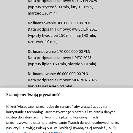
Data podpisania umowy: STYCZEŃ 2025
(wpłaty styczeń 90 mln, luty 130 mln,
marzec 130 mln)
Dofinansowanie 300 000 000,00 PLN
Data podpisania umowy: KWIECIEŃ 2025
(wpłaty kwiecień 150 mln, maj 140 mln,
czerwiec 10 mln)
Dofinansowanie 170 000 000,00 PLN
Data podpisania umowy: LIPIEC 2025
(wpłaty lipiec 160 mln, sierpień 10 mln)
Dofinansowanie 60 000 000,00 PLN
Data podpisania umowy: SIERPIEŃ 2025
(wpłata wrzesień 60 mln)
Szanujemy Twoją prywatność
Dofinansowanie 635 783 051,21 PLN
Data podpisania umowy: WRZESIEŃ 2025
Kliknij "Akceptuję i przechodzę do serwisu", aby wyrazić zgody na
(wpłata wrzesień 100 mln, październik 350
korzystanie z technologii automatycznego śledzenia i zbierania danych,
mln, listopad 265 mln)
dostęp do informacji na Twoim urządzeniu końcowym i ich
przechowywanie oraz na przetwarzanie Twoich danych osobowych przez
Dofinansowanie 48 862 000,00 PLN
nas, czyli Telewizję Polską S.A. w likwidacji (zwaną dalej również „TVP”),
Data podpisania umowy: GRUDZIEŃ 2025