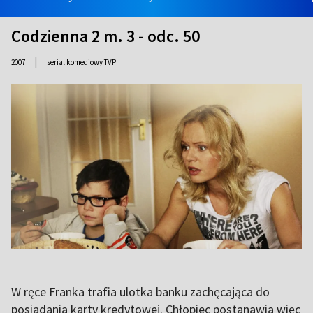
Codzienna 2 m. 3 - odc. 50
|
2007
serial komediowy TVP
W ręce Franka trafia ulotka banku zachęcająca do
posiadania karty kredytowej. Chłopiec postanawia więc