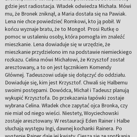
gdzie jest radiostacja. Władek odwiedza Michała. Mówi
mu, że Bronek zniknął, a Maria dostała się na Pawiak.
Lena nie chce powiedzieć Romkowi, kto ją pobił. W
końcu wyznaje bratu, że to Mongoł. Prosi Rutkę o
pomoc w ustaleniu osoby, która pomogła im znaleźć
mieszkanie. Lena dowiaduje się w urzędzie, że
mieszkanie przydzielono im na podstawie niemieckiego
rozkazu. Celina mówi Michałowi, że Krzysztof został
aresztowany, a to on jest łącznikiem Komendy
Głównej. Tadeuszowi udaje się dołączyć do oddziału.
Dowiaduje się, kim jest Krzysztof. Chwali się Halbemu
swoimi postępami. Dowódca, Michał i Tadeusz planują
wykupić Krzysztofa. Do przekazania łapówki zostaje
wybrana Celina. Władek chce zapytać ojca Bronka, czy
nie miał od niego wieści. Niestety, Woyciechowski
zostaje aresztowany. W restauracji Eden Rainer i Halbe
słuchają występu Ingi, dawnej kochanki Rainera. Po
występie Rainer daje jej kwiaty. Cieszą się ze spotkania.