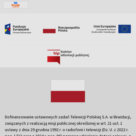
Dofinansowanie ustawowych zadań Telewizji Polskiej S.A. w likwidacji,
związanych z realizacją misji publicznej określonej w art. 21 ust. 1
ustawy z dnia 29 grudnia 1992 r. o radiofonii i telewizji (Dz. U. z 2022 r.
poz. 1722 oraz z 2024 r. poz. 96) poprzez udzielenie dotacji celowej, o