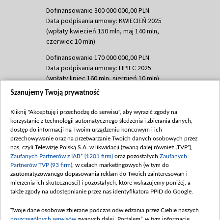
Dofinansowanie 300 000 000,00 PLN
Data podpisania umowy: KWIECIEŃ 2025
(wpłaty kwiecień 150 mln, maj 140 mln,
czerwiec 10 mln)
Dofinansowanie 170 000 000,00 PLN
Data podpisania umowy: LIPIEC 2025
(wpłaty lipiec 160 mln, sierpień 10 mln)
Szanujemy Twoją prywatność
Dofinansowanie 60 000 000,00 PLN
Data podpisania umowy: SIERPIEŃ 2025
Kliknij "Akceptuję i przechodzę do serwisu", aby wyrazić zgody na
(wpłata wrzesień 60 mln)
korzystanie z technologii automatycznego śledzenia i zbierania danych,
Dofinansowanie 635 783 051,21 PLN
dostęp do informacji na Twoim urządzeniu końcowym i ich
przechowywanie oraz na przetwarzanie Twoich danych osobowych przez
Data podpisania umowy: WRZESIEŃ 2025
nas, czyli Telewizję Polską S.A. w likwidacji (zwaną dalej również „TVP”),
(wpłata wrzesień 100 mln, październik 350
Zaufanych Partnerów z IAB* (1201 firm)
oraz pozostałych
Zaufanych
mln, listopad 265 mln)
Partnerów TVP (93 firm)
, w celach marketingowych (w tym do
zautomatyzowanego dopasowania reklam do Twoich zainteresowań i
Dofinansowanie 48 862 000,00 PLN
mierzenia ich skuteczności) i pozostałych, które wskazujemy poniżej, a
Data podpisania umowy: GRUDZIEŃ 2025
także zgody na udostępnianie przez nas identyfikatora PPID do Google.
(wpłata grudzień 60,548 mln)
Twoje dane osobowe zbierane podczas odwiedzania przez Ciebie naszych
Dofinansowanie 900 000 000,00 PLN
poszczególnych serwisów
zwanych dalej „Portalem”, w tym informacje