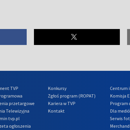
ment TVP
Konkursy
Centrum i
Programowa
Zgłoś program (ROPAT)
Komisja E
enia przetargowe
Kariera w TVP
Program d
ia Telewizyjna
Kontakt
Dla medi
min tvp.pl
Serwis fo
zeta ogłoszenia
Merchandi