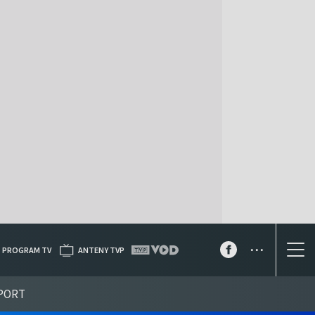
...
PROGRAM TV
ANTENY TVP
PORT