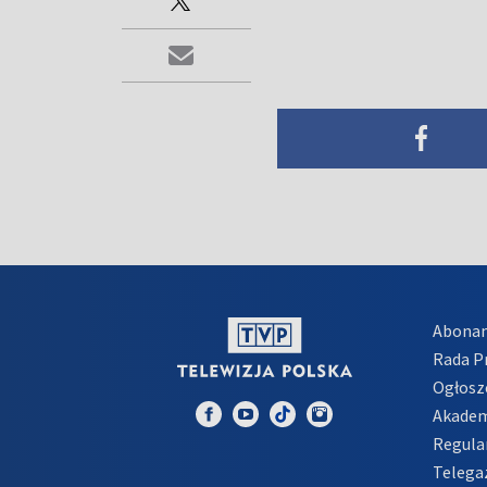
Abona
Rada 
Ogłosz
Akadem
Regula
Telega