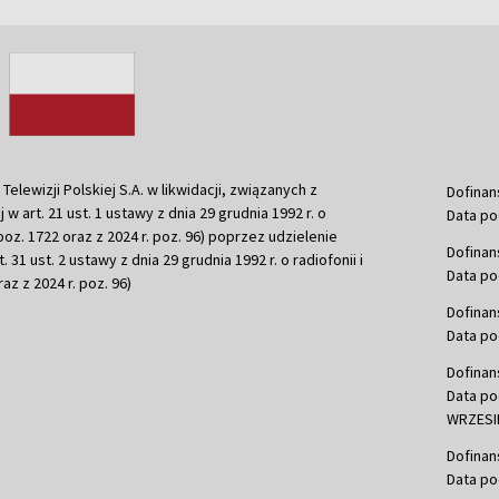
ewizji Polskiej S.A. w likwidacji, związanych z
Dofinan
j w art. 21 ust. 1 ustawy z dnia 29 grudnia 1992 r. o
Data po
r. poz. 1722 oraz z 2024 r. poz. 96) poprzez udzielenie
Dofinan
 31 ust. 2 ustawy z dnia 29 grudnia 1992 r. o radiofonii i
Data po
raz z 2024 r. poz. 96)
Dofinan
Data po
Dofinan
Data po
WRZESIE
Dofinan
Data po