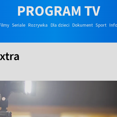
PROGRAM TV
Filmy
Seriale
Rozrywka
Dla dzieci
Dokument
Sport
Inf
xtra