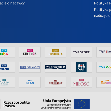
acje o nadawcy
Polityka 
Polityka 
nadużycio