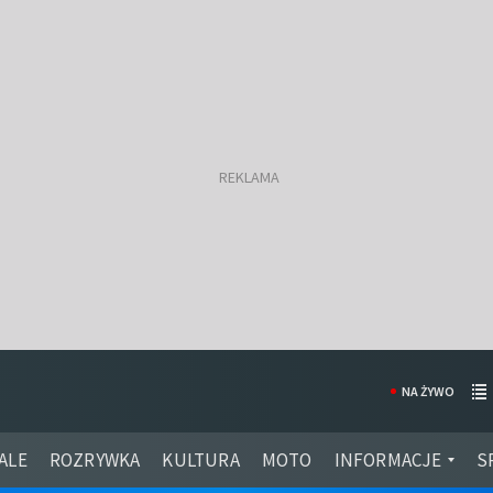
NA ŻYWO
ALE
ROZRYWKA
KULTURA
MOTO
INFORMACJE
S