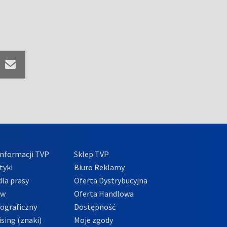
nformacji TVP
Sklep TVP
tyki
Biuro Reklamy
la prasy
Oferta Dystrybucyjna
ów
Oferta Handlowa
tograficzny
Dostępność
sing (znaki)
Moje zgody