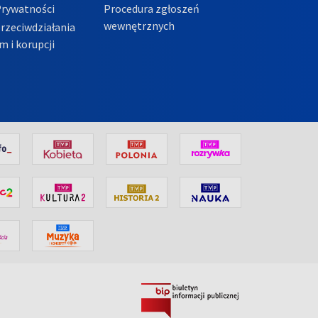
Prywatności
Procedura zgłoszeń
wewnętrznych
przeciwdziałania
m i korupcji