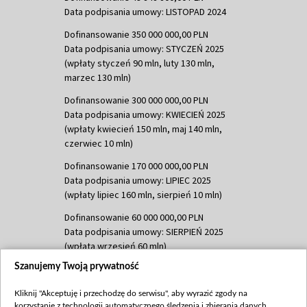
Data podpisania umowy: LISTOPAD 2024
Dofinansowanie 350 000 000,00 PLN
Data podpisania umowy: STYCZEŃ 2025
(wpłaty styczeń 90 mln, luty 130 mln,
marzec 130 mln)
Dofinansowanie 300 000 000,00 PLN
Data podpisania umowy: KWIECIEŃ 2025
(wpłaty kwiecień 150 mln, maj 140 mln,
czerwiec 10 mln)
Dofinansowanie 170 000 000,00 PLN
Data podpisania umowy: LIPIEC 2025
(wpłaty lipiec 160 mln, sierpień 10 mln)
Dofinansowanie 60 000 000,00 PLN
Data podpisania umowy: SIERPIEŃ 2025
(wpłata wrzesień 60 mln)
Szanujemy Twoją prywatność
Dofinansowanie 635 783 051,21 PLN
Data podpisania umowy: WRZESIEŃ 2025
Kliknij "Akceptuję i przechodzę do serwisu", aby wyrazić zgody na
(wpłata wrzesień 100 mln, październik 350
korzystanie z technologii automatycznego śledzenia i zbierania danych,