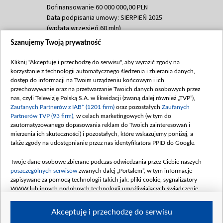
Dofinansowanie 60 000 000,00 PLN
Data podpisania umowy: SIERPIEŃ 2025
(wpłata wrzesień 60 mln)
Szanujemy Twoją prywatność
Dofinansowanie 635 783 051,21 PLN
Data podpisania umowy: WRZESIEŃ 2025
Kliknij "Akceptuję i przechodzę do serwisu", aby wyrazić zgody na
(wpłata wrzesień 100 mln, październik 350
korzystanie z technologii automatycznego śledzenia i zbierania danych,
mln, listopad 265 mln)
dostęp do informacji na Twoim urządzeniu końcowym i ich
przechowywanie oraz na przetwarzanie Twoich danych osobowych przez
Dofinansowanie 48 862 000,00 PLN
nas, czyli Telewizję Polską S.A. w likwidacji (zwaną dalej również „TVP”),
Data podpisania umowy: GRUDZIEŃ 2025
Zaufanych Partnerów z IAB* (1201 firm)
oraz pozostałych
Zaufanych
(wpłata grudzień 60,548 mln)
Partnerów TVP (93 firm)
, w celach marketingowych (w tym do
zautomatyzowanego dopasowania reklam do Twoich zainteresowań i
Dofinansowanie 900 000 000,00 PLN
mierzenia ich skuteczności) i pozostałych, które wskazujemy poniżej, a
Data podpisania umowy: LUTY 2026 (wpłata
także zgody na udostępnianie przez nas identyfikatora PPID do Google.
26 lutego 80 mln, 4 marca 370 mln,
8
kwiecień 180 mln, 7 maja 180 mln, 8
Twoje dane osobowe zbierane podczas odwiedzania przez Ciebie naszych
czerwca 90 mln)
poszczególnych serwisów
zwanych dalej „Portalem”, w tym informacje
zapisywane za pomocą technologii takich jak: pliki cookie, sygnalizatory
Dofinansowanie 250 000 000,00 PLN
WWW lub innych podobnych technologii umożliwiających świadczenie
Data podpisania umowy LIPIEC 2026 (wpłata
dopasowanych i bezpiecznych usług, personalizację treści oraz reklam,
udostępnianie funkcji mediów społecznościowych oraz analizowanie ruchu
4 sierpnia 250 mln
Akceptuję i przechodzę do serwisu
w Internecie.