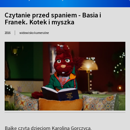
Czytanie przed spaniem - Basia i
Franek. Kotek i myszka
|
2016
widowisko kameralne
Bajkę czyta dzieciom Karolina Gorczyca.