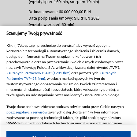
(wpłaty lipiec 160 mln, sierpień 10 mln)
Dofinansowanie 60 000 000,00 PLN
Data podpisania umowy: SIERPIEŃ 2025
(wpłata wrzesień 60 mln)
Szanujemy Twoją prywatność
Dofinansowanie 635 783 051,21 PLN
Data podpisania umowy: WRZESIEŃ 2025
Kliknij "Akceptuję i przechodzę do serwisu", aby wyrazić zgody na
(wpłata wrzesień 100 mln, październik 350
korzystanie z technologii automatycznego śledzenia i zbierania danych,
mln, listopad 265 mln)
dostęp do informacji na Twoim urządzeniu końcowym i ich
przechowywanie oraz na przetwarzanie Twoich danych osobowych przez
Dofinansowanie 48 862 000,00 PLN
nas, czyli Telewizję Polską S.A. w likwidacji (zwaną dalej również „TVP”),
Data podpisania umowy: GRUDZIEŃ 2025
Zaufanych Partnerów z IAB* (1201 firm)
oraz pozostałych
Zaufanych
(wpłata grudzień 60,548 mln)
Partnerów TVP (93 firm)
, w celach marketingowych (w tym do
zautomatyzowanego dopasowania reklam do Twoich zainteresowań i
Dofinansowanie 900 000 000,00 PLN
mierzenia ich skuteczności) i pozostałych, które wskazujemy poniżej, a
Data podpisania umowy: LUTY 2026 (wpłata
także zgody na udostępnianie przez nas identyfikatora PPID do Google.
26 lutego 80 mln, 4 marca 370 mln,
8
kwiecień 180 mln, 7 maja 180 mln, 8
Twoje dane osobowe zbierane podczas odwiedzania przez Ciebie naszych
czerwca 90 mln)
poszczególnych serwisów
zwanych dalej „Portalem”, w tym informacje
zapisywane za pomocą technologii takich jak: pliki cookie, sygnalizatory
Dofinansowanie 250 000 000,00 PLN
WWW lub innych podobnych technologii umożliwiających świadczenie
Data podpisania umowy LIPIEC 2026 (wpłata
dopasowanych i bezpiecznych usług, personalizację treści oraz reklam,
udostępnianie funkcji mediów społecznościowych oraz analizowanie ruchu
4 sierpnia 250 mln