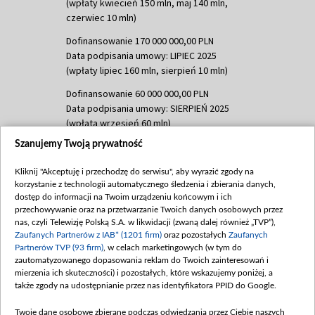
(wpłaty kwiecień 150 mln, maj 140 mln,
czerwiec 10 mln)
Dofinansowanie 170 000 000,00 PLN
Data podpisania umowy: LIPIEC 2025
(wpłaty lipiec 160 mln, sierpień 10 mln)
Dofinansowanie 60 000 000,00 PLN
Data podpisania umowy: SIERPIEŃ 2025
(wpłata wrzesień 60 mln)
Szanujemy Twoją prywatność
Dofinansowanie 635 783 051,21 PLN
Data podpisania umowy: WRZESIEŃ 2025
Kliknij "Akceptuję i przechodzę do serwisu", aby wyrazić zgody na
(wpłata wrzesień 100 mln, październik 350
korzystanie z technologii automatycznego śledzenia i zbierania danych,
mln, listopad 265 mln)
dostęp do informacji na Twoim urządzeniu końcowym i ich
przechowywanie oraz na przetwarzanie Twoich danych osobowych przez
Dofinansowanie 48 862 000,00 PLN
nas, czyli Telewizję Polską S.A. w likwidacji (zwaną dalej również „TVP”),
Data podpisania umowy: GRUDZIEŃ 2025
Zaufanych Partnerów z IAB* (1201 firm)
oraz pozostałych
Zaufanych
(wpłata grudzień 60,548 mln)
Partnerów TVP (93 firm)
, w celach marketingowych (w tym do
zautomatyzowanego dopasowania reklam do Twoich zainteresowań i
Dofinansowanie 900 000 000,00 PLN
mierzenia ich skuteczności) i pozostałych, które wskazujemy poniżej, a
Data podpisania umowy: LUTY 2026 (wpłata
także zgody na udostępnianie przez nas identyfikatora PPID do Google.
26 lutego 80 mln, 4 marca 370 mln,
8
kwiecień 180 mln, 7 maja 180 mln, 8
Twoje dane osobowe zbierane podczas odwiedzania przez Ciebie naszych