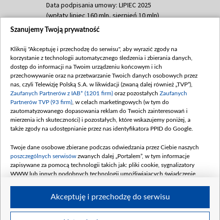
Data podpisania umowy: LIPIEC 2025
(wpłaty lipiec 160 mln, sierpień 10 mln)
Szanujemy Twoją prywatność
Dofinansowanie 60 000 000,00 PLN
Data podpisania umowy: SIERPIEŃ 2025
Kliknij "Akceptuję i przechodzę do serwisu", aby wyrazić zgody na
(wpłata wrzesień 60 mln)
korzystanie z technologii automatycznego śledzenia i zbierania danych,
Dofinansowanie 635 783 051,21 PLN
dostęp do informacji na Twoim urządzeniu końcowym i ich
przechowywanie oraz na przetwarzanie Twoich danych osobowych przez
Data podpisania umowy: WRZESIEŃ 2025
nas, czyli Telewizję Polską S.A. w likwidacji (zwaną dalej również „TVP”),
(wpłata wrzesień 100 mln, październik 350
Zaufanych Partnerów z IAB* (1201 firm)
oraz pozostałych
Zaufanych
mln, listopad 265 mln)
Partnerów TVP (93 firm)
, w celach marketingowych (w tym do
zautomatyzowanego dopasowania reklam do Twoich zainteresowań i
Dofinansowanie 48 862 000,00 PLN
mierzenia ich skuteczności) i pozostałych, które wskazujemy poniżej, a
Data podpisania umowy: GRUDZIEŃ 2025
także zgody na udostępnianie przez nas identyfikatora PPID do Google.
(wpłata grudzień 60,548 mln)
Twoje dane osobowe zbierane podczas odwiedzania przez Ciebie naszych
Dofinansowanie 900 000 000,00 PLN
poszczególnych serwisów
zwanych dalej „Portalem”, w tym informacje
Data podpisania umowy: LUTY 2026 (wpłata
zapisywane za pomocą technologii takich jak: pliki cookie, sygnalizatory
26 lutego 80 mln, 4 marca 370 mln,
8
WWW lub innych podobnych technologii umożliwiających świadczenie
kwiecień 180 mln, 7 maja 180 mln, 8
dopasowanych i bezpiecznych usług, personalizację treści oraz reklam,
udostępnianie funkcji mediów społecznościowych oraz analizowanie ruchu
czerwca 90 mln)
Akceptuję i przechodzę do serwisu
w Internecie.
Twoje dane osobowe zbierane podczas odwiedzania przez Ciebie