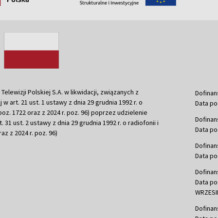
ewizji Polskiej S.A. w likwidacji, związanych z
Dofinan
j w art. 21 ust. 1 ustawy z dnia 29 grudnia 1992 r. o
Data po
r. poz. 1722 oraz z 2024 r. poz. 96) poprzez udzielenie
Dofinan
 31 ust. 2 ustawy z dnia 29 grudnia 1992 r. o radiofonii i
Data po
raz z 2024 r. poz. 96)
Dofinan
Data po
Dofinan
Data po
WRZESIE
Dofinan