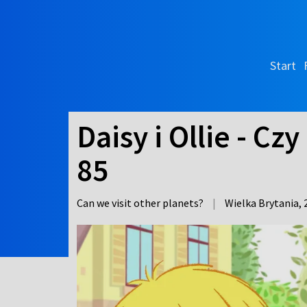
Start
Daisy i Ollie - C
85
Can we visit other planets?
|
Wielka Brytania,