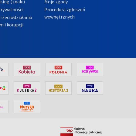
sing (znaki)
Moje zgody
Prywatności
Procedura zgłoszeń
wewnętrznych
przeciwdziałania
m i korupcji