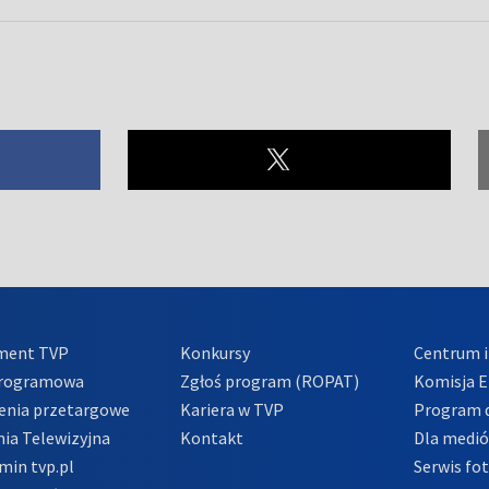
ment TVP
Konkursy
Centrum i
Programowa
Zgłoś program (ROPAT)
Komisja E
enia przetargowe
Kariera w TVP
Program d
ia Telewizyjna
Kontakt
Dla medi
min tvp.pl
Serwis fo