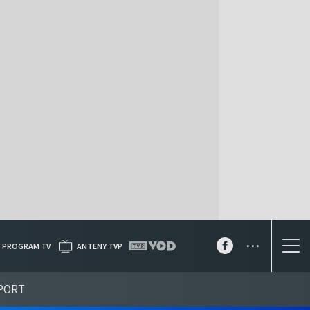
...
PROGRAM TV
ANTENY TVP
PORT