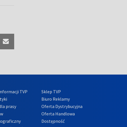
nformacji TVP
Sklep TVP
tyki
Biuro Reklamy
la prasy
Oferta Dystrybucyjna
ów
Oferta Handlowa
tograficzny
Dostępność