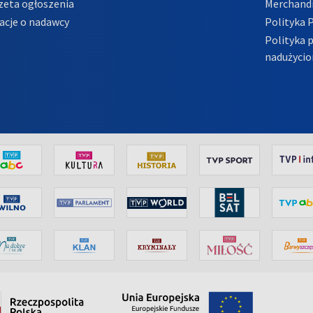
zeta ogłoszenia
Merchandi
acje o nadawcy
Polityka 
Polityka 
nadużycio