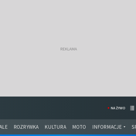
NA ŻYWO
ALE
ROZRYWKA
KULTURA
MOTO
INFORMACJE
S