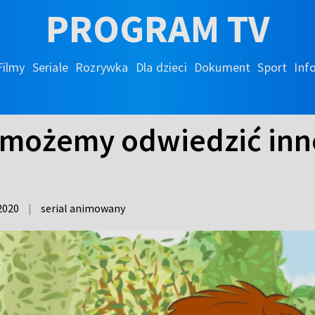
PROGRAM TV
Filmy
Seriale
Rozrywka
Dla dzieci
Dokument
Sport
Inf
zy możemy odwiedzić inn
2020
|
serial animowany