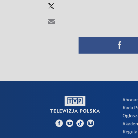
Abona
Rada 
Ogłosz
Akadem
Regula