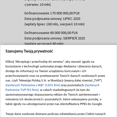
czerwiec 10 mln)
Dofinansowanie 170 000 000,00 PLN
Data podpisania umowy: LIPIEC 2025
(wpłaty lipiec 160 mln, sierpień 10 mln)
Dofinansowanie 60 000 000,00 PLN
Data podpisania umowy: SIERPIEŃ 2025
(wpłata wrzesień 60 mln)
Szanujemy Twoją prywatność
Dofinansowanie 635 783 051,21 PLN
Data podpisania umowy: WRZESIEŃ 2025
Kliknij "Akceptuję i przechodzę do serwisu", aby wyrazić zgody na
(wpłata wrzesień 100 mln, październik 350
korzystanie z technologii automatycznego śledzenia i zbierania danych,
mln, listopad 265 mln)
dostęp do informacji na Twoim urządzeniu końcowym i ich
przechowywanie oraz na przetwarzanie Twoich danych osobowych przez
Dofinansowanie 48 862 000,00 PLN
nas, czyli Telewizję Polską S.A. w likwidacji (zwaną dalej również „TVP”),
Data podpisania umowy: GRUDZIEŃ 2025
Zaufanych Partnerów z IAB* (1201 firm)
oraz pozostałych
Zaufanych
(wpłata grudzień 60,548 mln)
Partnerów TVP (93 firm)
, w celach marketingowych (w tym do
zautomatyzowanego dopasowania reklam do Twoich zainteresowań i
Dofinansowanie 900 000 000,00 PLN
mierzenia ich skuteczności) i pozostałych, które wskazujemy poniżej, a
Data podpisania umowy: LUTY 2026 (wpłata
także zgody na udostępnianie przez nas identyfikatora PPID do Google.
26 lutego 80 mln, 4 marca 370 mln,
8
kwiecień 180 mln, 7 maja 180 mln, 8
Twoje dane osobowe zbierane podczas odwiedzania przez Ciebie naszych