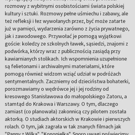
rozmowy z wybitnymi osobistościami świata polskiej
kultury i sztuki. Rozmowy pełne uśmiechu i zabawy, ale
też refleksji i łez wywołanych przez, być może zatarte
już w pamięci, wydarzenia zarówno z życia prywatnego,
jak i zawodowego. Przywołać je pomogą wyjątkowi
goście: koledzy ze szkolnych ławek, sąsiedzi, znajomi z
podwórka, którzy wraz z publicznością zasiądą przy
kawiarnianych stolikach. Ich wspomnienia uzupełnione
są felietonami i archiwalnymi materiałami, które
pomogą również widzom wziąć udział w podróżach
sentymentalnych. Zaczniemy od dzieciństwa bohaterki,
porozmawiamy o wędrówce jej i jej rodziny od
kresowego Stanisławowa do małopolskiego Zatoru, a
stamtąd do Krakowa i Warszawy. O tym, dlaczego
zamiast (co planowała) zakonnicą czy pilotem została
aktorką. O studiach aktorskich w Krakowie i pierwszych
rolach. O tym, jak zagrała w tak znanych filmach jak
"Panny z Wilka", "Konopielka". Sporo uwagi poświęcimy