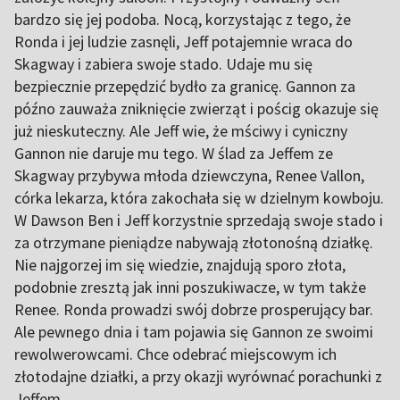
bardzo się jej podoba. Nocą, korzystając z tego, że
Ronda i jej ludzie zasnęli, Jeff potajemnie wraca do
Skagway i zabiera swoje stado. Udaje mu się
bezpiecznie przepędzić bydło za granicę. Gannon za
późno zauważa zniknięcie zwierząt i pościg okazuje się
już nieskuteczny. Ale Jeff wie, że mściwy i cyniczny
Gannon nie daruje mu tego. W ślad za Jeffem ze
Skagway przybywa młoda dziewczyna, Renee Vallon,
córka lekarza, która zakochała się w dzielnym kowboju.
W Dawson Ben i Jeff korzystnie sprzedają swoje stado i
za otrzymane pieniądze nabywają złotonośną działkę.
Nie najgorzej im się wiedzie, znajdują sporo złota,
podobnie zresztą jak inni poszukiwacze, w tym także
Renee. Ronda prowadzi swój dobrze prosperujący bar.
Ale pewnego dnia i tam pojawia się Gannon ze swoimi
rewolwerowcami. Chce odebrać miejscowym ich
złotodajne działki, a przy okazji wyrównać porachunki z
Jeffem.