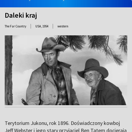
Daleki kraj
|
|
The Far Country
USA,
1954
western
Terytorium Jukonu, rok 1896. Doświadczony kowboj
Jeff Webster i jego stary przyjaciel Ben Tatem docierają