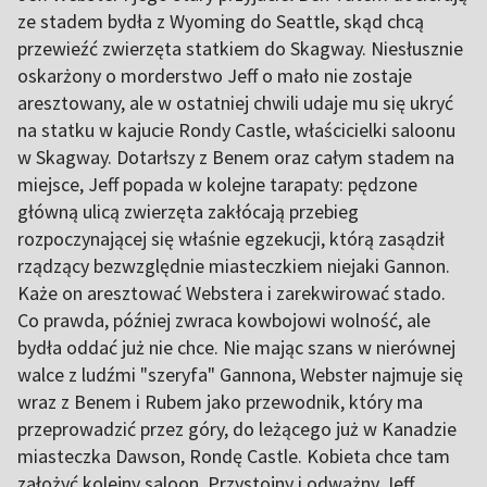
ze stadem bydła z Wyoming do Seattle, skąd chcą
przewieźć zwierzęta statkiem do Skagway. Niesłusznie
oskarżony o morderstwo Jeff o mało nie zostaje
aresztowany, ale w ostatniej chwili udaje mu się ukryć
na statku w kajucie Rondy Castle, właścicielki saloonu
w Skagway. Dotarłszy z Benem oraz całym stadem na
miejsce, Jeff popada w kolejne tarapaty: pędzone
główną ulicą zwierzęta zakłócają przebieg
rozpoczynającej się właśnie egzekucji, którą zasądził
rządzący bezwzględnie miasteczkiem niejaki Gannon.
Każe on aresztować Webstera i zarekwirować stado.
Co prawda, później zwraca kowbojowi wolność, ale
bydła oddać już nie chce. Nie mając szans w nierównej
walce z ludźmi "szeryfa" Gannona, Webster najmuje się
wraz z Benem i Rubem jako przewodnik, który ma
przeprowadzić przez góry, do leżącego już w Kanadzie
miasteczka Dawson, Rondę Castle. Kobieta chce tam
założyć kolejny saloon. Przystojny i odważny Jeff