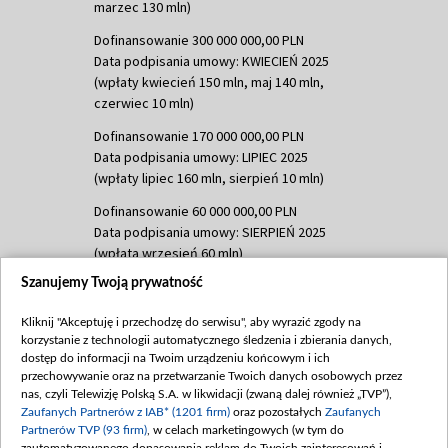
marzec 130 mln)
Dofinansowanie 300 000 000,00 PLN
Data podpisania umowy: KWIECIEŃ 2025
(wpłaty kwiecień 150 mln, maj 140 mln,
czerwiec 10 mln)
Dofinansowanie 170 000 000,00 PLN
Data podpisania umowy: LIPIEC 2025
(wpłaty lipiec 160 mln, sierpień 10 mln)
Dofinansowanie 60 000 000,00 PLN
Data podpisania umowy: SIERPIEŃ 2025
(wpłata wrzesień 60 mln)
Szanujemy Twoją prywatność
Dofinansowanie 635 783 051,21 PLN
Data podpisania umowy: WRZESIEŃ 2025
Kliknij "Akceptuję i przechodzę do serwisu", aby wyrazić zgody na
(wpłata wrzesień 100 mln, październik 350
korzystanie z technologii automatycznego śledzenia i zbierania danych,
mln, listopad 265 mln)
dostęp do informacji na Twoim urządzeniu końcowym i ich
przechowywanie oraz na przetwarzanie Twoich danych osobowych przez
Dofinansowanie 48 862 000,00 PLN
nas, czyli Telewizję Polską S.A. w likwidacji (zwaną dalej również „TVP”),
Data podpisania umowy: GRUDZIEŃ 2025
Zaufanych Partnerów z IAB* (1201 firm)
oraz pozostałych
Zaufanych
(wpłata grudzień 60,548 mln)
Partnerów TVP (93 firm)
, w celach marketingowych (w tym do