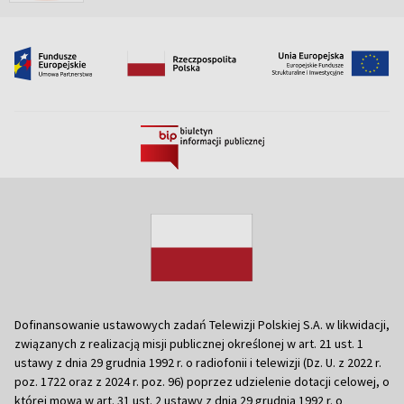
Dofinansowanie ustawowych zadań Telewizji Polskiej S.A. w likwidacji,
związanych z realizacją misji publicznej określonej w art. 21 ust. 1
ustawy z dnia 29 grudnia 1992 r. o radiofonii i telewizji (Dz. U. z 2022 r.
poz. 1722 oraz z 2024 r. poz. 96) poprzez udzielenie dotacji celowej, o
której mowa w art. 31 ust. 2 ustawy z dnia 29 grudnia 1992 r. o