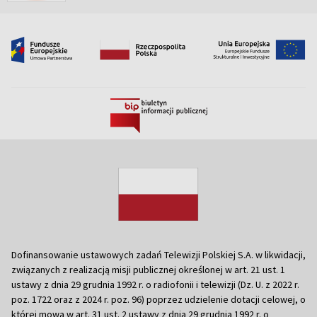
Dofinansowanie ustawowych zadań Telewizji Polskiej S.A. w likwidacji,
związanych z realizacją misji publicznej określonej w art. 21 ust. 1
ustawy z dnia 29 grudnia 1992 r. o radiofonii i telewizji (Dz. U. z 2022 r.
poz. 1722 oraz z 2024 r. poz. 96) poprzez udzielenie dotacji celowej, o
której mowa w art. 31 ust. 2 ustawy z dnia 29 grudnia 1992 r. o