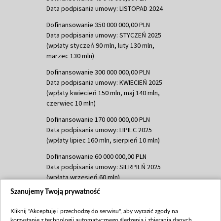
Data podpisania umowy: LISTOPAD 2024
Dofinansowanie 350 000 000,00 PLN
Data podpisania umowy: STYCZEŃ 2025
(wpłaty styczeń 90 mln, luty 130 mln,
marzec 130 mln)
Dofinansowanie 300 000 000,00 PLN
Data podpisania umowy: KWIECIEŃ 2025
(wpłaty kwiecień 150 mln, maj 140 mln,
czerwiec 10 mln)
Dofinansowanie 170 000 000,00 PLN
Data podpisania umowy: LIPIEC 2025
(wpłaty lipiec 160 mln, sierpień 10 mln)
Dofinansowanie 60 000 000,00 PLN
Data podpisania umowy: SIERPIEŃ 2025
(wpłata wrzesień 60 mln)
Szanujemy Twoją prywatność
Dofinansowanie 635 783 051,21 PLN
Data podpisania umowy: WRZESIEŃ 2025
Kliknij "Akceptuję i przechodzę do serwisu", aby wyrazić zgody na
(wpłata wrzesień 100 mln, październik 350
korzystanie z technologii automatycznego śledzenia i zbierania danych,