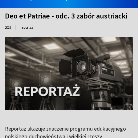
Deo et Patriae - odc. 3 zabór austriacki
|
2019
reportaż
Reportaż ukazuje znaczenie programu edukacyjnego
polskiego duchowieństwa i wielkiej rzeszy