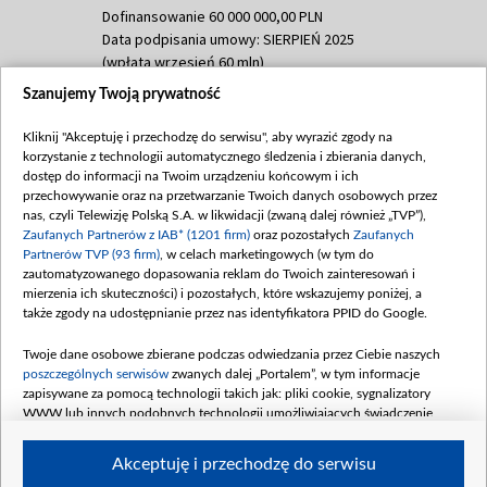
Dofinansowanie 60 000 000,00 PLN
Data podpisania umowy: SIERPIEŃ 2025
(wpłata wrzesień 60 mln)
Szanujemy Twoją prywatność
Dofinansowanie 635 783 051,21 PLN
Data podpisania umowy: WRZESIEŃ 2025
Kliknij "Akceptuję i przechodzę do serwisu", aby wyrazić zgody na
(wpłata wrzesień 100 mln, październik 350
korzystanie z technologii automatycznego śledzenia i zbierania danych,
mln, listopad 265 mln)
dostęp do informacji na Twoim urządzeniu końcowym i ich
przechowywanie oraz na przetwarzanie Twoich danych osobowych przez
Dofinansowanie 48 862 000,00 PLN
nas, czyli Telewizję Polską S.A. w likwidacji (zwaną dalej również „TVP”),
Data podpisania umowy: GRUDZIEŃ 2025
Zaufanych Partnerów z IAB* (1201 firm)
oraz pozostałych
Zaufanych
(wpłata grudzień 60,548 mln)
Partnerów TVP (93 firm)
, w celach marketingowych (w tym do
zautomatyzowanego dopasowania reklam do Twoich zainteresowań i
Dofinansowanie 900 000 000,00 PLN
mierzenia ich skuteczności) i pozostałych, które wskazujemy poniżej, a
Data podpisania umowy: LUTY 2026 (wpłata
także zgody na udostępnianie przez nas identyfikatora PPID do Google.
26 lutego 80 mln, 4 marca 370 mln,
8
kwiecień 180 mln, 7 maja 180 mln, 8
Twoje dane osobowe zbierane podczas odwiedzania przez Ciebie naszych
czerwca 90 mln)
poszczególnych serwisów
zwanych dalej „Portalem”, w tym informacje
zapisywane za pomocą technologii takich jak: pliki cookie, sygnalizatory
Dofinansowanie 250 000 000,00 PLN
WWW lub innych podobnych technologii umożliwiających świadczenie
Data podpisania umowy LIPIEC 2026 (wpłata
dopasowanych i bezpiecznych usług, personalizację treści oraz reklam,
udostępnianie funkcji mediów społecznościowych oraz analizowanie ruchu
4 sierpnia 250 mln
Akceptuję i przechodzę do serwisu
w Internecie.