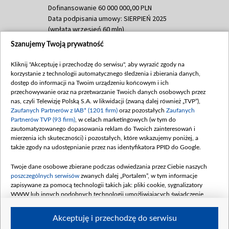
Dofinansowanie 60 000 000,00 PLN
Data podpisania umowy: SIERPIEŃ 2025
(wpłata wrzesień 60 mln)
Szanujemy Twoją prywatność
Dofinansowanie 635 783 051,21 PLN
Data podpisania umowy: WRZESIEŃ 2025
Kliknij "Akceptuję i przechodzę do serwisu", aby wyrazić zgody na
(wpłata wrzesień 100 mln, październik 350
korzystanie z technologii automatycznego śledzenia i zbierania danych,
mln, listopad 265 mln)
dostęp do informacji na Twoim urządzeniu końcowym i ich
przechowywanie oraz na przetwarzanie Twoich danych osobowych przez
Dofinansowanie 48 862 000,00 PLN
nas, czyli Telewizję Polską S.A. w likwidacji (zwaną dalej również „TVP”),
Data podpisania umowy: GRUDZIEŃ 2025
Zaufanych Partnerów z IAB* (1201 firm)
oraz pozostałych
Zaufanych
(wpłata grudzień 60,548 mln)
Partnerów TVP (93 firm)
, w celach marketingowych (w tym do
zautomatyzowanego dopasowania reklam do Twoich zainteresowań i
Dofinansowanie 900 000 000,00 PLN
mierzenia ich skuteczności) i pozostałych, które wskazujemy poniżej, a
Data podpisania umowy: LUTY 2026 (wpłata
także zgody na udostępnianie przez nas identyfikatora PPID do Google.
26 lutego 80 mln, 4 marca 370 mln,
8
kwiecień 180 mln, 7 maja 180 mln, 8
Twoje dane osobowe zbierane podczas odwiedzania przez Ciebie naszych
czerwca 90 mln)
poszczególnych serwisów
zwanych dalej „Portalem”, w tym informacje
zapisywane za pomocą technologii takich jak: pliki cookie, sygnalizatory
Dofinansowanie 250 000 000,00 PLN
WWW lub innych podobnych technologii umożliwiających świadczenie
Data podpisania umowy LIPIEC 2026 (wpłata
dopasowanych i bezpiecznych usług, personalizację treści oraz reklam,
udostępnianie funkcji mediów społecznościowych oraz analizowanie ruchu
4 sierpnia 250 mln
Akceptuję i przechodzę do serwisu
w Internecie.