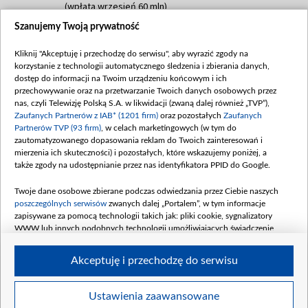
(wpłata wrzesień 60 mln)
Szanujemy Twoją prywatność
Dofinansowanie 635 783 051,21 PLN
Data podpisania umowy: WRZESIEŃ 2025
Kliknij "Akceptuję i przechodzę do serwisu", aby wyrazić zgody na
(wpłata wrzesień 100 mln, październik 350
korzystanie z technologii automatycznego śledzenia i zbierania danych,
mln, listopad 265 mln)
dostęp do informacji na Twoim urządzeniu końcowym i ich
przechowywanie oraz na przetwarzanie Twoich danych osobowych przez
Dofinansowanie 48 862 000,00 PLN
nas, czyli Telewizję Polską S.A. w likwidacji (zwaną dalej również „TVP”),
Data podpisania umowy: GRUDZIEŃ 2025
Zaufanych Partnerów z IAB* (1201 firm)
oraz pozostałych
Zaufanych
(wpłata grudzień 60,548 mln)
Partnerów TVP (93 firm)
, w celach marketingowych (w tym do
zautomatyzowanego dopasowania reklam do Twoich zainteresowań i
Dofinansowanie 900 000 000,00 PLN
mierzenia ich skuteczności) i pozostałych, które wskazujemy poniżej, a
Data podpisania umowy: LUTY 2026 (wpłata
także zgody na udostępnianie przez nas identyfikatora PPID do Google.
26 lutego 80 mln, 4 marca 370 mln,
8
kwiecień 180 mln, 7 maja 180 mln, 8
Twoje dane osobowe zbierane podczas odwiedzania przez Ciebie naszych
czerwca 90 mln)
poszczególnych serwisów
zwanych dalej „Portalem”, w tym informacje
zapisywane za pomocą technologii takich jak: pliki cookie, sygnalizatory
Dofinansowanie 250 000 000,00 PLN
WWW lub innych podobnych technologii umożliwiających świadczenie
Data podpisania umowy LIPIEC 2026 (wpłata
dopasowanych i bezpiecznych usług, personalizację treści oraz reklam,
udostępnianie funkcji mediów społecznościowych oraz analizowanie ruchu
4 sierpnia 250 mln
Akceptuję i przechodzę do serwisu
w Internecie.
Twoje dane osobowe zbierane podczas odwiedzania przez Ciebie
Ustawienia zaawansowane
poszczególnych serwisów
na Portalu, takie jak adresy IP, identyfikatory