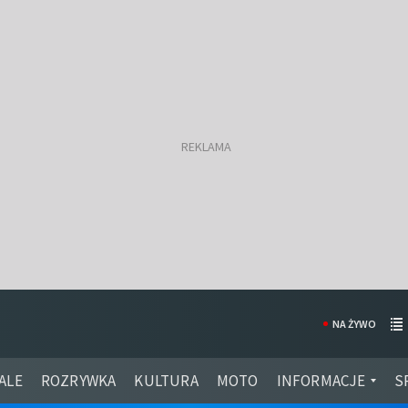
NA ŻYWO
ALE
ROZRYWKA
KULTURA
MOTO
INFORMACJE
S