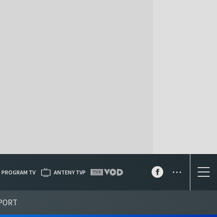
...
PROGRAM TV
ANTENY TVP
PORT