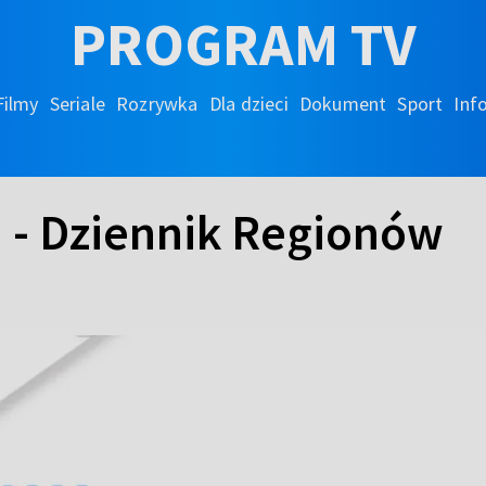
PROGRAM TV
Filmy
Seriale
Rozrywka
Dla dzieci
Dokument
Sport
Inf
h - Dziennik Regionów