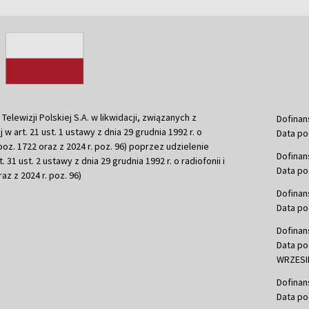
ewizji Polskiej S.A. w likwidacji, związanych z
Dofinan
j w art. 21 ust. 1 ustawy z dnia 29 grudnia 1992 r. o
Data po
r. poz. 1722 oraz z 2024 r. poz. 96) poprzez udzielenie
Dofinan
 31 ust. 2 ustawy z dnia 29 grudnia 1992 r. o radiofonii i
Data po
raz z 2024 r. poz. 96)
Dofinan
Data po
Dofinan
Data po
WRZESIE
Dofinan
Data po