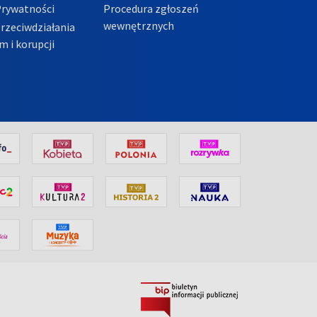
Prywatności
Procedura zgłoszeń
wewnętrznych
przeciwdziałania
m i korupcji