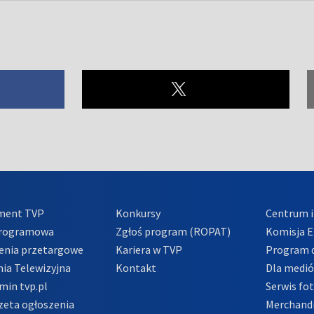
ment TVP
Konkursy
Centrum i
Programowa
Zgłoś program (ROPAT)
Komisja E
enia przetargowe
Kariera w TVP
Program d
ia Telewizyjna
Kontakt
Dla medi
min tvp.pl
Serwis fo
zeta ogłoszenia
Merchandi