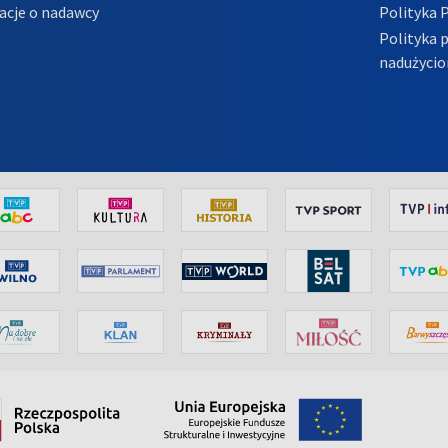
acje o nadawcy
Polityka 
Polityka 
nadużycio