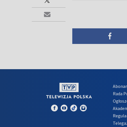
Abona
Rada 
Ogłosz
Akadem
Regula
Telega