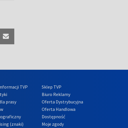
nformacji TVP
Sklep TVP
tyki
Biuro Reklamy
la prasy
Oferta Dystrybucyjna
ów
Oferta Handlowa
tograficzny
Dostępność
sing (znaki)
Moje zgody