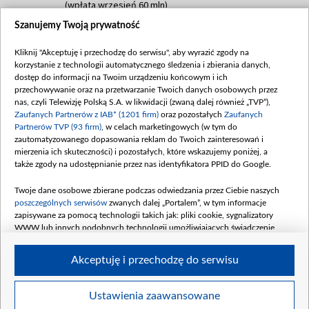
(wpłata wrzesień 60 mln)
Szanujemy Twoją prywatność
Dofinansowanie 635 783 051,21 PLN
Data podpisania umowy: WRZESIEŃ 2025
Kliknij "Akceptuję i przechodzę do serwisu", aby wyrazić zgody na
(wpłata wrzesień 100 mln, październik 350
korzystanie z technologii automatycznego śledzenia i zbierania danych,
mln, listopad 265 mln)
dostęp do informacji na Twoim urządzeniu końcowym i ich
przechowywanie oraz na przetwarzanie Twoich danych osobowych przez
Dofinansowanie 48 862 000,00 PLN
nas, czyli Telewizję Polską S.A. w likwidacji (zwaną dalej również „TVP”),
Data podpisania umowy: GRUDZIEŃ 2025
Zaufanych Partnerów z IAB* (1201 firm)
oraz pozostałych
Zaufanych
(wpłata grudzień 60,548 mln)
Partnerów TVP (93 firm)
, w celach marketingowych (w tym do
zautomatyzowanego dopasowania reklam do Twoich zainteresowań i
Dofinansowanie 900 000 000,00 PLN
mierzenia ich skuteczności) i pozostałych, które wskazujemy poniżej, a
Data podpisania umowy: LUTY 2026 (wpłata
także zgody na udostępnianie przez nas identyfikatora PPID do Google.
26 lutego 80 mln, 4 marca 370 mln,
8
kwiecień 180 mln, 7 maja 180 mln, 8
Twoje dane osobowe zbierane podczas odwiedzania przez Ciebie naszych
czerwca 90 mln)
poszczególnych serwisów
zwanych dalej „Portalem”, w tym informacje
zapisywane za pomocą technologii takich jak: pliki cookie, sygnalizatory
Dofinansowanie 250 000 000,00 PLN
WWW lub innych podobnych technologii umożliwiających świadczenie
Data podpisania umowy LIPIEC 2026 (wpłata
dopasowanych i bezpiecznych usług, personalizację treści oraz reklam,
udostępnianie funkcji mediów społecznościowych oraz analizowanie ruchu
4 sierpnia 250 mln
Akceptuję i przechodzę do serwisu
w Internecie.
Twoje dane osobowe zbierane podczas odwiedzania przez Ciebie
Ustawienia zaawansowane
poszczególnych serwisów
na Portalu, takie jak adresy IP, identyfikatory