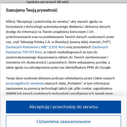
(wpłata wrzesień 60 mln)
Szanujemy Twoją prywatność
Dofinansowanie 635 783 051,21 PLN
Data podpisania umowy: WRZESIEŃ 2025
Kliknij "Akceptuję i przechodzę do serwisu", aby wyrazić zgody na
(wpłata wrzesień 100 mln, październik 350
korzystanie z technologii automatycznego śledzenia i zbierania danych,
mln, listopad 265 mln)
dostęp do informacji na Twoim urządzeniu końcowym i ich
przechowywanie oraz na przetwarzanie Twoich danych osobowych przez
Dofinansowanie 48 862 000,00 PLN
nas, czyli Telewizję Polską S.A. w likwidacji (zwaną dalej również „TVP”),
Data podpisania umowy: GRUDZIEŃ 2025
Zaufanych Partnerów z IAB* (1201 firm)
oraz pozostałych
Zaufanych
(wpłata grudzień 60,548 mln)
Partnerów TVP (93 firm)
, w celach marketingowych (w tym do
zautomatyzowanego dopasowania reklam do Twoich zainteresowań i
Dofinansowanie 900 000 000,00 PLN
mierzenia ich skuteczności) i pozostałych, które wskazujemy poniżej, a
Data podpisania umowy: LUTY 2026 (wpłata
także zgody na udostępnianie przez nas identyfikatora PPID do Google.
26 lutego 80 mln, 4 marca 370 mln,
8
kwiecień 180 mln, 7 maja 180 mln, 8
Twoje dane osobowe zbierane podczas odwiedzania przez Ciebie naszych
czerwca 90 mln)
poszczególnych serwisów
zwanych dalej „Portalem”, w tym informacje
zapisywane za pomocą technologii takich jak: pliki cookie, sygnalizatory
Dofinansowanie 250 000 000,00 PLN
WWW lub innych podobnych technologii umożliwiających świadczenie
Data podpisania umowy LIPIEC 2026 (wpłata
dopasowanych i bezpiecznych usług, personalizację treści oraz reklam,
udostępnianie funkcji mediów społecznościowych oraz analizowanie ruchu
4 sierpnia 250 mln
Akceptuję i przechodzę do serwisu
w Internecie.
Twoje dane osobowe zbierane podczas odwiedzania przez Ciebie
Ustawienia zaawansowane
poszczególnych serwisów
na Portalu, takie jak adresy IP, identyfikatory