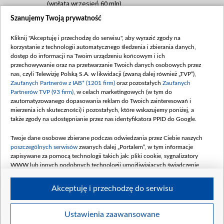
(wpłata wrzesień 60 mln)
Szanujemy Twoją prywatność
Dofinansowanie 635 783 051,21 PLN
Data podpisania umowy: WRZESIEŃ 2025
Kliknij "Akceptuję i przechodzę do serwisu", aby wyrazić zgody na
(wpłata wrzesień 100 mln, październik 350
korzystanie z technologii automatycznego śledzenia i zbierania danych,
mln, listopad 265 mln)
dostęp do informacji na Twoim urządzeniu końcowym i ich
przechowywanie oraz na przetwarzanie Twoich danych osobowych przez
Dofinansowanie 48 862 000,00 PLN
nas, czyli Telewizję Polską S.A. w likwidacji (zwaną dalej również „TVP”),
Data podpisania umowy: GRUDZIEŃ 2025
Zaufanych Partnerów z IAB* (1201 firm)
oraz pozostałych
Zaufanych
(wpłata grudzień 60,548 mln)
Partnerów TVP (93 firm)
, w celach marketingowych (w tym do
zautomatyzowanego dopasowania reklam do Twoich zainteresowań i
Dofinansowanie 900 000 000,00 PLN
mierzenia ich skuteczności) i pozostałych, które wskazujemy poniżej, a
Data podpisania umowy: LUTY 2026 (wpłata
także zgody na udostępnianie przez nas identyfikatora PPID do Google.
26 lutego 80 mln, 4 marca 370 mln,
8
kwiecień 180 mln, 7 maja 180 mln, 8
Twoje dane osobowe zbierane podczas odwiedzania przez Ciebie naszych
czerwca 90 mln)
poszczególnych serwisów
zwanych dalej „Portalem”, w tym informacje
zapisywane za pomocą technologii takich jak: pliki cookie, sygnalizatory
Dofinansowanie 250 000 000,00 PLN
WWW lub innych podobnych technologii umożliwiających świadczenie
Data podpisania umowy LIPIEC 2026 (wpłata
dopasowanych i bezpiecznych usług, personalizację treści oraz reklam,
udostępnianie funkcji mediów społecznościowych oraz analizowanie ruchu
4 sierpnia 250 mln
Akceptuję i przechodzę do serwisu
w Internecie.
Twoje dane osobowe zbierane podczas odwiedzania przez Ciebie
Ustawienia zaawansowane
poszczególnych serwisów
na Portalu, takie jak adresy IP, identyfikatory