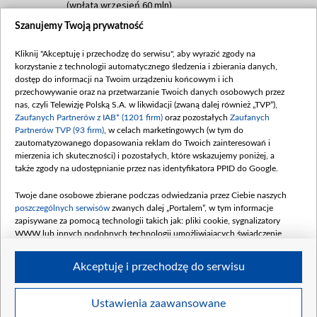
(wpłata wrzesień 60 mln)
Szanujemy Twoją prywatność
Dofinansowanie 635 783 051,21 PLN
Data podpisania umowy: WRZESIEŃ 2025
Kliknij "Akceptuję i przechodzę do serwisu", aby wyrazić zgody na
(wpłata wrzesień 100 mln, październik 350
korzystanie z technologii automatycznego śledzenia i zbierania danych,
mln, listopad 265 mln)
dostęp do informacji na Twoim urządzeniu końcowym i ich
przechowywanie oraz na przetwarzanie Twoich danych osobowych przez
Dofinansowanie 48 862 000,00 PLN
nas, czyli Telewizję Polską S.A. w likwidacji (zwaną dalej również „TVP”),
Data podpisania umowy: GRUDZIEŃ 2025
Zaufanych Partnerów z IAB* (1201 firm)
oraz pozostałych
Zaufanych
(wpłata grudzień 60,548 mln)
Partnerów TVP (93 firm)
, w celach marketingowych (w tym do
zautomatyzowanego dopasowania reklam do Twoich zainteresowań i
Dofinansowanie 900 000 000,00 PLN
mierzenia ich skuteczności) i pozostałych, które wskazujemy poniżej, a
Data podpisania umowy: LUTY 2026 (wpłata
także zgody na udostępnianie przez nas identyfikatora PPID do Google.
26 lutego 80 mln, 4 marca 370 mln,
8
kwiecień 180 mln, 7 maja 180 mln, 8
Twoje dane osobowe zbierane podczas odwiedzania przez Ciebie naszych
czerwca 90 mln)
poszczególnych serwisów
zwanych dalej „Portalem”, w tym informacje
zapisywane za pomocą technologii takich jak: pliki cookie, sygnalizatory
Dofinansowanie 250 000 000,00 PLN
WWW lub innych podobnych technologii umożliwiających świadczenie
Data podpisania umowy LIPIEC 2026 (wpłata
dopasowanych i bezpiecznych usług, personalizację treści oraz reklam,
udostępnianie funkcji mediów społecznościowych oraz analizowanie ruchu
4 sierpnia 250 mln
Akceptuję i przechodzę do serwisu
w Internecie.
Twoje dane osobowe zbierane podczas odwiedzania przez Ciebie
Ustawienia zaawansowane
poszczególnych serwisów
na Portalu, takie jak adresy IP, identyfikatory