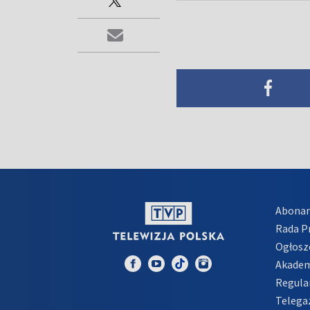
Abona
Rada 
Ogłosz
Akadem
Regula
Telega