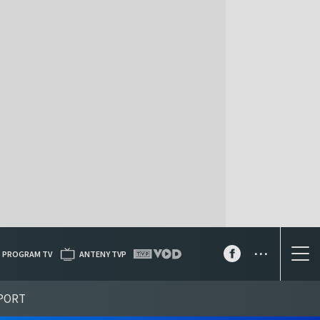
...
PROGRAM TV
ANTENY TVP
PORT