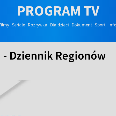
PROGRAM TV
Filmy
Seriale
Rozrywka
Dla dzieci
Dokument
Sport
Inf
h - Dziennik Regionów