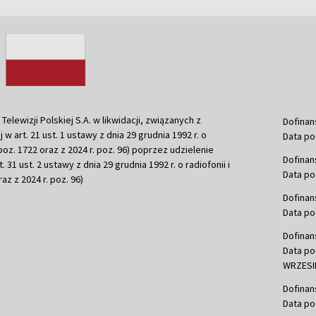
ewizji Polskiej S.A. w likwidacji, związanych z
Dofinan
j w art. 21 ust. 1 ustawy z dnia 29 grudnia 1992 r. o
Data po
r. poz. 1722 oraz z 2024 r. poz. 96) poprzez udzielenie
Dofinan
 31 ust. 2 ustawy z dnia 29 grudnia 1992 r. o radiofonii i
Data po
raz z 2024 r. poz. 96)
Dofinan
Data po
Dofinan
Data po
WRZESIE
Dofinan
Data po