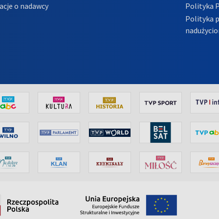
acje o nadawcy
Polityka 
Polityka 
nadużycio