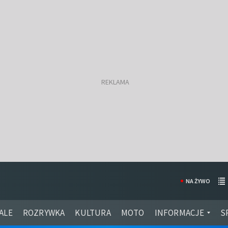
NA ŻYWO
ALE
ROZRYWKA
KULTURA
MOTO
INFORMACJE
S