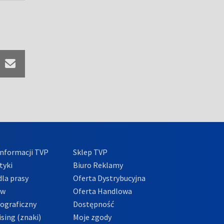
nformacji TVP
Sklep TVP
tyki
Biuro Reklamy
la prasy
Oferta Dystrybucyjna
ów
Oferta Handlowa
tograficzny
Dostępność
sing (znaki)
Moje zgody