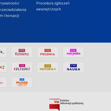
Prywatności
Procedura zgłoszeń
wewnętrznych
przeciwdziałania
m i korupcji