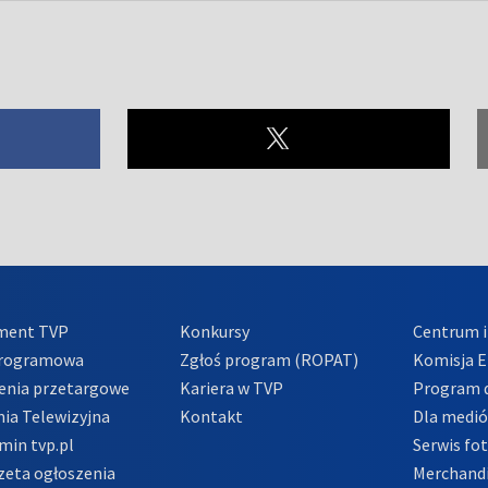
ment TVP
Konkursy
Centrum i
Programowa
Zgłoś program (ROPAT)
Komisja E
enia przetargowe
Kariera w TVP
Program d
ia Telewizyjna
Kontakt
Dla medi
min tvp.pl
Serwis fo
zeta ogłoszenia
Merchandi