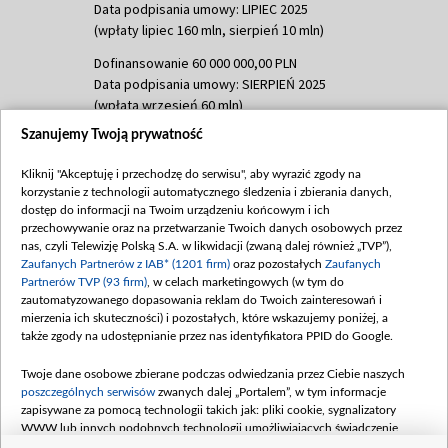
Data podpisania umowy: LIPIEC 2025
(wpłaty lipiec 160 mln, sierpień 10 mln)
Dofinansowanie 60 000 000,00 PLN
Data podpisania umowy: SIERPIEŃ 2025
(wpłata wrzesień 60 mln)
Szanujemy Twoją prywatność
Dofinansowanie 635 783 051,21 PLN
Data podpisania umowy: WRZESIEŃ 2025
Kliknij "Akceptuję i przechodzę do serwisu", aby wyrazić zgody na
(wpłata wrzesień 100 mln, październik 350
korzystanie z technologii automatycznego śledzenia i zbierania danych,
mln, listopad 265 mln)
dostęp do informacji na Twoim urządzeniu końcowym i ich
przechowywanie oraz na przetwarzanie Twoich danych osobowych przez
Dofinansowanie 48 862 000,00 PLN
nas, czyli Telewizję Polską S.A. w likwidacji (zwaną dalej również „TVP”),
Data podpisania umowy: GRUDZIEŃ 2025
Zaufanych Partnerów z IAB* (1201 firm)
oraz pozostałych
Zaufanych
(wpłata grudzień 60,548 mln)
Partnerów TVP (93 firm)
, w celach marketingowych (w tym do
zautomatyzowanego dopasowania reklam do Twoich zainteresowań i
Dofinansowanie 900 000 000,00 PLN
mierzenia ich skuteczności) i pozostałych, które wskazujemy poniżej, a
Data podpisania umowy: LUTY 2026 (wpłata
także zgody na udostępnianie przez nas identyfikatora PPID do Google.
26 lutego 80 mln, 4 marca 370 mln,
8
kwiecień 180 mln, 7 maja 180 mln, 8
Twoje dane osobowe zbierane podczas odwiedzania przez Ciebie naszych
czerwca 90 mln)
poszczególnych serwisów
zwanych dalej „Portalem”, w tym informacje
zapisywane za pomocą technologii takich jak: pliki cookie, sygnalizatory
Dofinansowanie 250 000 000,00 PLN
WWW lub innych podobnych technologii umożliwiających świadczenie
Data podpisania umowy LIPIEC 2026 (wpłata
dopasowanych i bezpiecznych usług, personalizację treści oraz reklam,