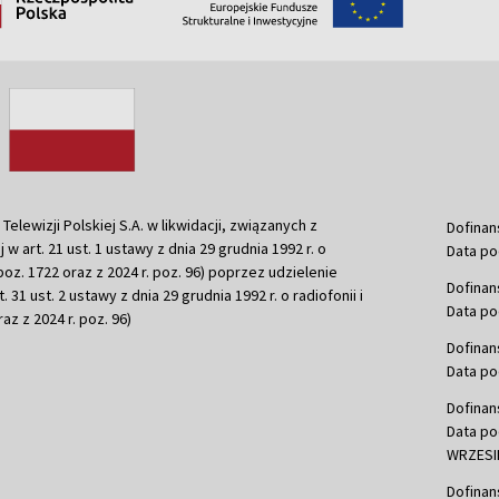
ewizji Polskiej S.A. w likwidacji, związanych z
Dofinan
j w art. 21 ust. 1 ustawy z dnia 29 grudnia 1992 r. o
Data po
r. poz. 1722 oraz z 2024 r. poz. 96) poprzez udzielenie
Dofinan
 31 ust. 2 ustawy z dnia 29 grudnia 1992 r. o radiofonii i
Data po
raz z 2024 r. poz. 96)
Dofinan
Data po
Dofinan
Data po
WRZESIE
Dofinan