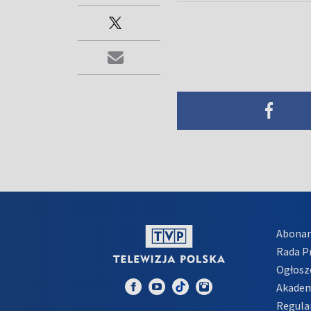
Abona
Rada 
Ogłosz
Akadem
Regula