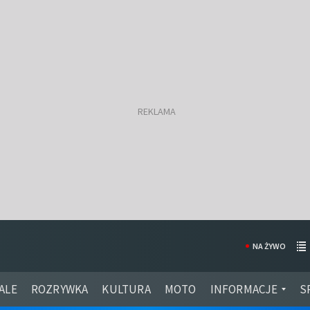
NA ŻYWO
ALE
ROZRYWKA
KULTURA
MOTO
INFORMACJE
S