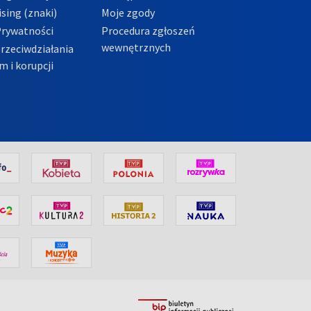
sing (znaki)
Moje zgody
Prywatności
Procedura zgłoszeń
wewnętrznych
przeciwdziałania
m i korupcji