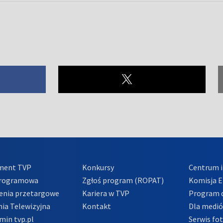
ment TVP
Konkursy
Centrum i
Programowa
Zgłoś program (ROPAT)
Komisja E
enia przetargowe
Kariera w TVP
Program d
ia Telewizyjna
Kontakt
Dla medi
min tvp.pl
Serwis fo