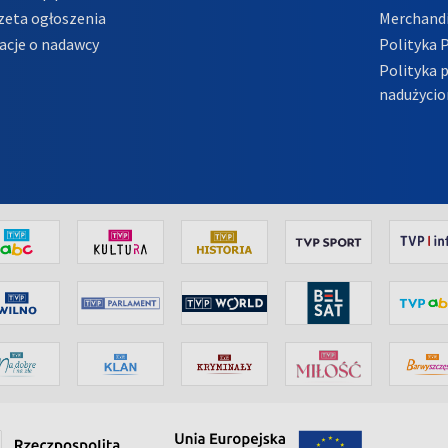
zeta ogłoszenia
Merchandi
acje o nadawcy
Polityka 
Polityka 
nadużycio