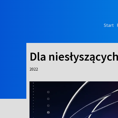
Start
Dla niesłyszącyc
2022