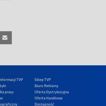
nformacji TVP
Sklep TVP
tyki
Biuro Reklamy
la prasy
Oferta Dystrybucyjna
ów
Oferta Handlowa
tograficzny
Dostępność