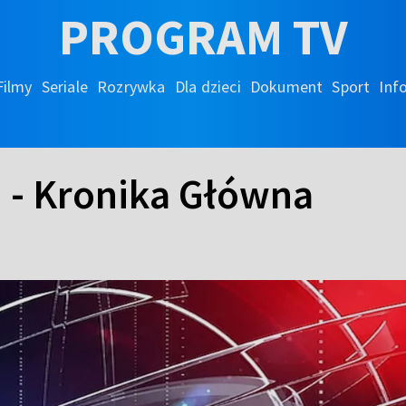
PROGRAM TV
Filmy
Seriale
Rozrywka
Dla dzieci
Dokument
Sport
Inf
h - Kronika Główna