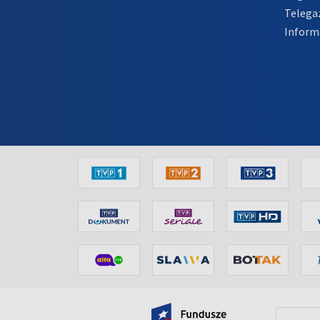
Telega
Inform