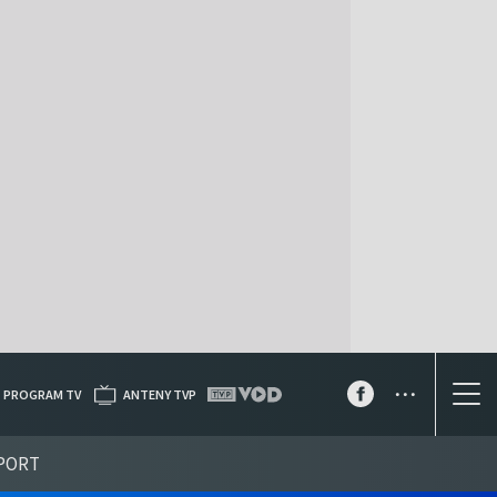
...
PROGRAM TV
ANTENY TVP
PORT