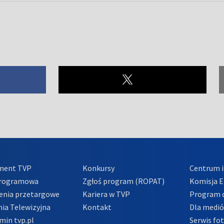
ment TVP
Konkursy
Centrum i
Programowa
Zgłoś program (ROPAT)
Komisja E
enia przetargowe
Kariera w TVP
Program d
ia Telewizyjna
Kontakt
Dla medi
min tvp.pl
Serwis fo