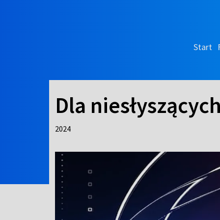
Start
Dla niesłyszącyc
2024