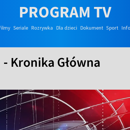
PROGRAM TV
Filmy
Seriale
Rozrywka
Dla dzieci
Dokument
Sport
Inf
h - Kronika Główna