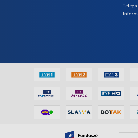
Telega
Inform