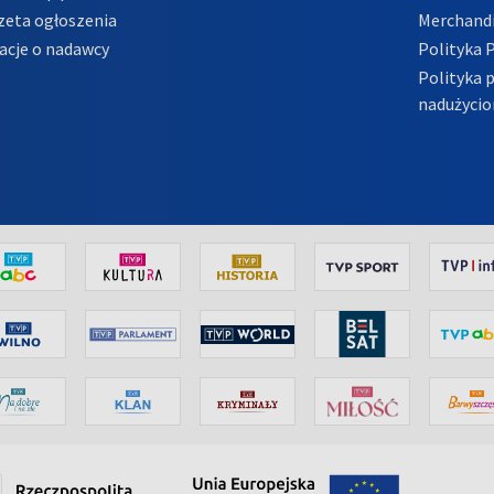
zeta ogłoszenia
Merchandi
acje o nadawcy
Polityka 
Polityka 
nadużycio