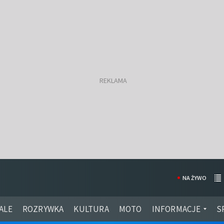
NA ŻYWO
ALE
ROZRYWKA
KULTURA
MOTO
INFORMACJE
S