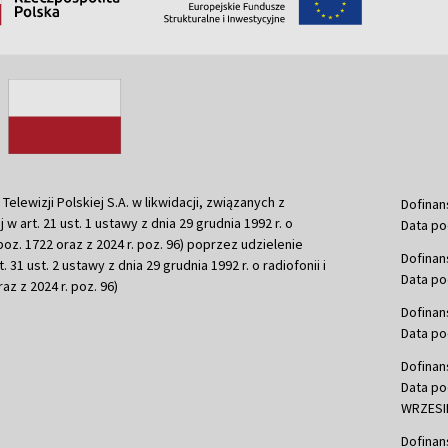
ewizji Polskiej S.A. w likwidacji, związanych z
Dofinan
j w art. 21 ust. 1 ustawy z dnia 29 grudnia 1992 r. o
Data po
r. poz. 1722 oraz z 2024 r. poz. 96) poprzez udzielenie
Dofinan
 31 ust. 2 ustawy z dnia 29 grudnia 1992 r. o radiofonii i
Data po
raz z 2024 r. poz. 96)
Dofinan
Data po
Dofinan
Data po
WRZESIE
Dofinan