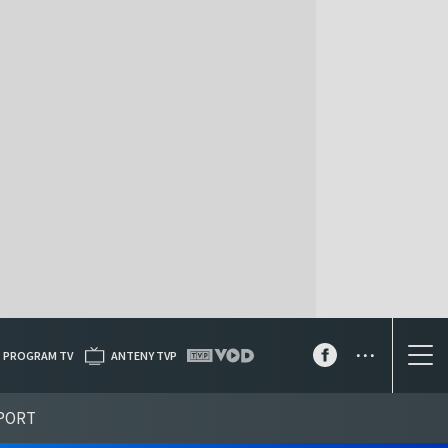
...
PROGRAM TV
ANTENY TVP
PORT