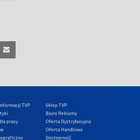
nformacji TVP
Sklep TVP
tyki
Biuro Reklamy
la prasy
Oferta Dystrybucyjna
ów
Oferta Handlowa
tograficzny
Dostępność