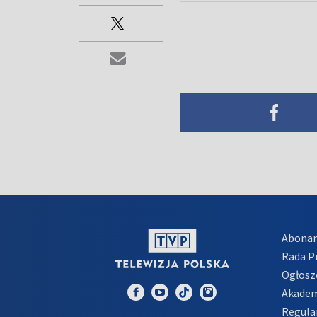
Abona
Rada 
Ogłosz
Akadem
Regula