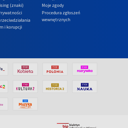
sing (znaki)
Moje zgody
Prywatności
Procedura zgłoszeń
wewnętrznych
przeciwdziałania
m i korupcji