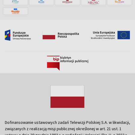
Dofinansowanie ustawowych zadań Telewizji Polskiej S.A. w likwidacji,
związanych z realizacją misji publicznej określonej w art. 21 ust. 1
ustawy z dnia 29 grudnia 1992 r. o radiofonii i telewizji (Dz. U. z 2022 r.