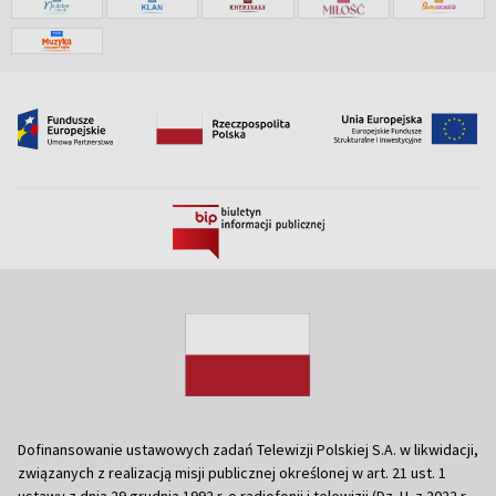
Dofinansowanie ustawowych zadań Telewizji Polskiej S.A. w likwidacji,
związanych z realizacją misji publicznej określonej w art. 21 ust. 1
ustawy z dnia 29 grudnia 1992 r. o radiofonii i telewizji (Dz. U. z 2022 r.