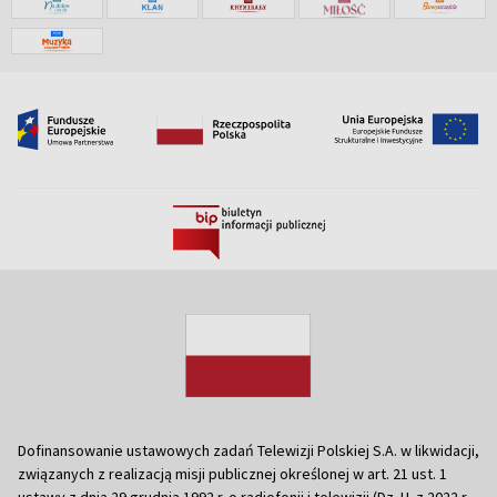
Dofinansowanie ustawowych zadań Telewizji Polskiej S.A. w likwidacji,
związanych z realizacją misji publicznej określonej w art. 21 ust. 1
ustawy z dnia 29 grudnia 1992 r. o radiofonii i telewizji (Dz. U. z 2022 r.